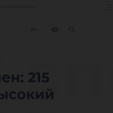
оп образование
RU
 в
н: 215
высокий