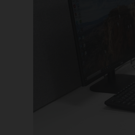
ст
по