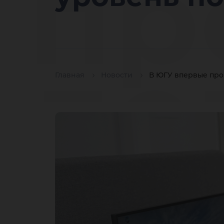
пр
де
Главная
Новости
В ЮГУ впервые про
эк