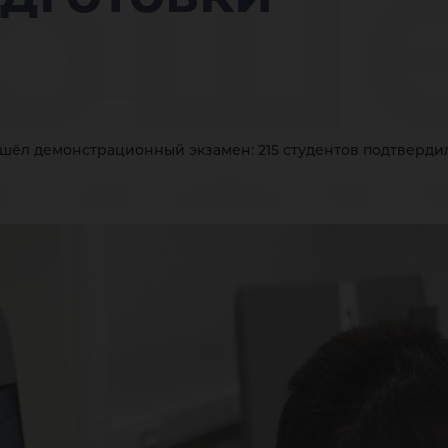
ош
мо
шёл демонстрационный экзамен: 215 студентов подтверди
заме