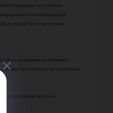
соответствующим актуальным
 максимально воспроизводили
ия, но и практические навыки
 Особого внимания заслуживает
и экзамен на «отлично», качественная
которые заложили прочную