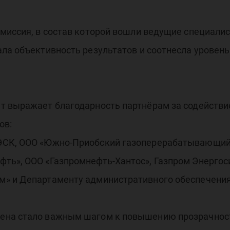
омиссия, в состав которой вошли ведущие специали
ала объективность результатов и соотнесла уровен
т выражает благодарность партнёрам за содействие
ов:
ЭСК, ООО «Южно-Приобский газоперерабатывающий 
ть», ООО «Газпромнефть-Хантос», Газпром Энергос
м» и Департаменту административного обеспечен
ена стало важным шагом к повышению прозрачнос