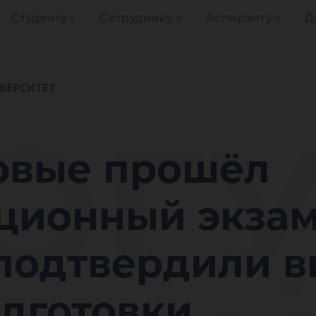
Студенту
Сотруднику
Аспиранту
Д
ЮГУ
рвые прошёл
ционный экзаме
 подтвердили 
одготовки