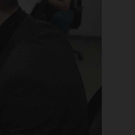
нто
ер