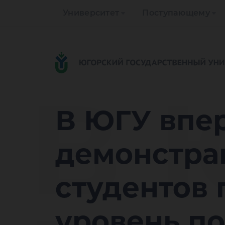
Университет
Поступающему
В 
В ЮГУ впе
демонстра
студентов
уровень п