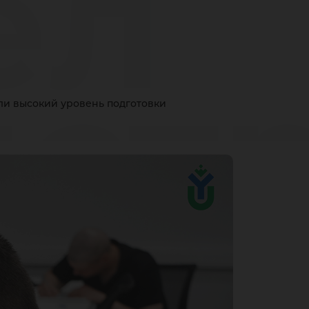
ёл
нст
ли высокий уровень подготовки
н: 