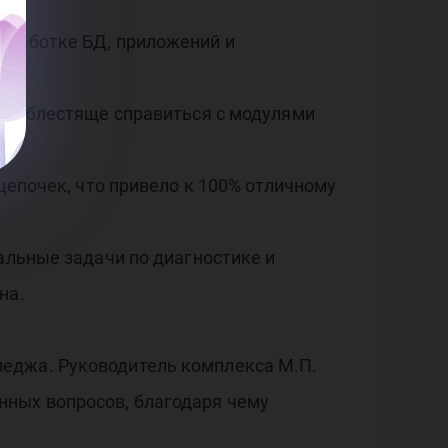
зработке БД, приложений и
там блестяще справиться с модулями
цепочек, что привело к 100% отличному
альные задачи по диагностике и
на.
леджа. Руководитель комплекса М.П.
нных вопросов, благодаря чему