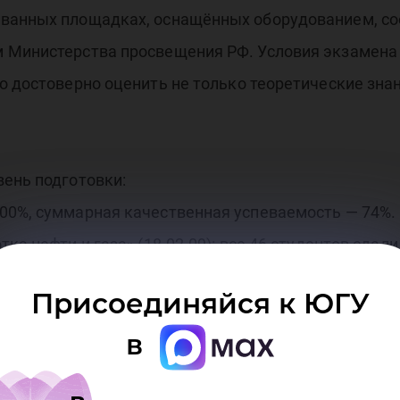
ованных площадках, оснащённых оборудованием, 
м Министерства просвещения РФ. Условия экзамена
о достоверно оценить не только теоретические знан
вень подготовки:
00%, суммарная качественная успеваемость — 74%.
ка нефти и газа» (18.02.09): все 46 студентов сдал
й процент выполнения заданий составил 94,3%.
Присоединяйся к ЮГУ
в
даря системной работе преподавателей колледжа, 