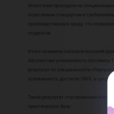
Испытания проходили на специализир
отраслевым стандартам и требования
производственную среду, что позволил
студентов.
Итоги экзамена показали высокий уро
Абсолютная успеваемость составила 1
результат по специальности «Переработ
успеваемость достигла 100%, а средни
Такой результат стал возможен благо
практическую базу.