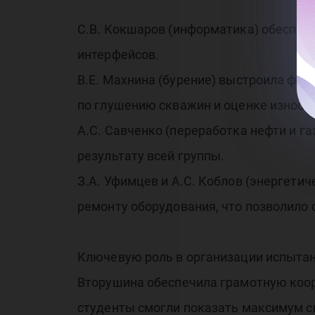
С.В. Кокшаров (информатика) обеспеч
интерфейсов.
В.Е. Махнина (бурение) выстроила фок
по глушению скважин и оценке износа 
А.С. Савченко (переработка нефти и га
результату всей группы.
З.А. Уфимцев и А.С. Коблов (энергети
ремонту оборудования, что позволило 
Ключевую роль в организации испытан
Вторушина обеспечила грамотную коор
студенты смогли показать максимум с