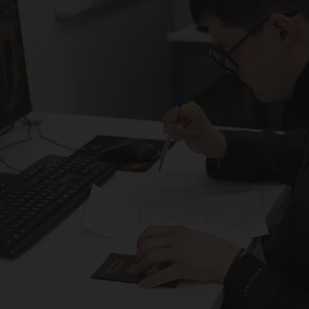
уде
дтв