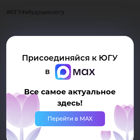
#ЮГУ#вбудущеесюгу
Присоединяйся к ЮГУ
в
Все самое актуальное
здесь!
Перейти в MAX