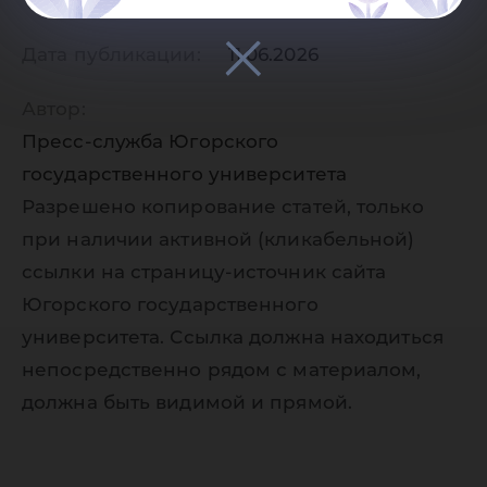
Дата публикации:
11.06.2026
Автор:
Пресс-служба Югорского
государственного университета
Разрешено копирование статей, только
при наличии активной (кликабельной)
ссылки на страницу-источник сайта
Югорского государственного
университета. Ссылка должна находиться
непосредственно рядом с материалом,
должна быть видимой и прямой.