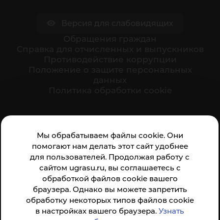
Версия для слабовидящих
Обращения граждан
Cправка для отчисленных и выпускников
Противодействие коррупции
Положение о защите персональных
данных
Политика обработки cookie
Ваше мнение формирует официальный рейтинг
Мы обрабатываем файлы cookie. Они
организации:
помогают нам делать этот сайт удобнее
для пользователей. Продолжая работу с
сайтом ugrasu.ru, вы соглашаетесь с
обработкой файлов cookie вашего
браузера. Однако вы можете запретить
обработку некоторых типов файлов cookie
Анкета доступна по QR-коду, а так же по прямой
в настройках вашего браузера.
Узнать
ссылке