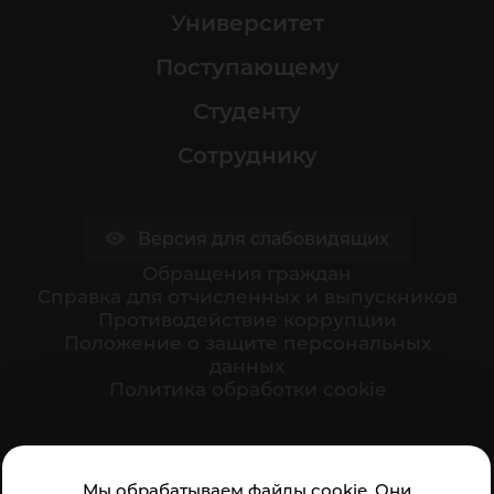
Университет
Поступающему
Студенту
Сотруднику
Версия для слабовидящих
Обращения граждан
Cправка для отчисленных и выпускников
Противодействие коррупции
Положение о защите персональных
данных
Политика обработки cookie
Ваше мнение формирует официальный рейтинг
Мы обрабатываем файлы cookie. Они
организации: