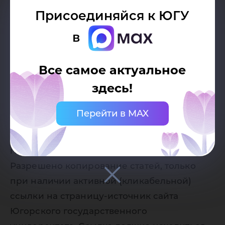
Присоединяйся к ЮГУ
в
Все самое актуальное
здесь!
Дата публикации:
28.02.2026
Перейти в MAX
Автор:
Пресс-служба Югорского
государственного университета
Разрешено копирование статей, только
при наличии активной (кликабельной)
ссылки на страницу-источник сайта
Югорского государственного