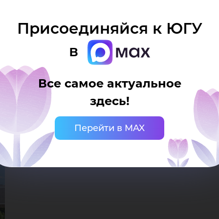
ванности выпускников работодателями)
Присоединяйся к ЮГУ
в
тудентами и выпускниками!
Все самое актуальное
здесь!
Перейти в MAX