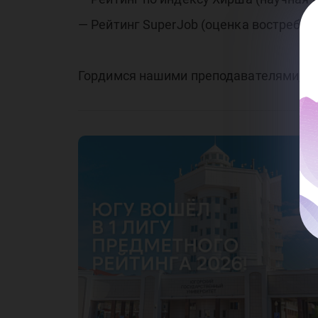
— Рейтинг SuperJob (оценка востребо
Гордимся нашими преподавателями, с