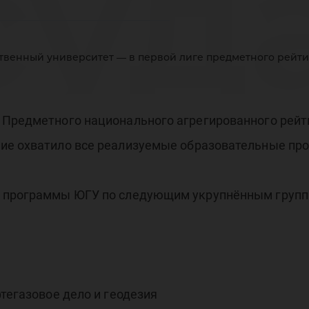
суд
твенный университет — в первой лиге предметного рейтин
иве
 Предметного национального агрегированного рейти
ие охватило все реализуемые образовательные про
рво
е программы ЮГУ по следующим укрупнённым групп
тегазовое дело и геодезия