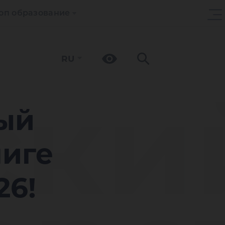
оп образование
RU
ски
ый
лиге
26!