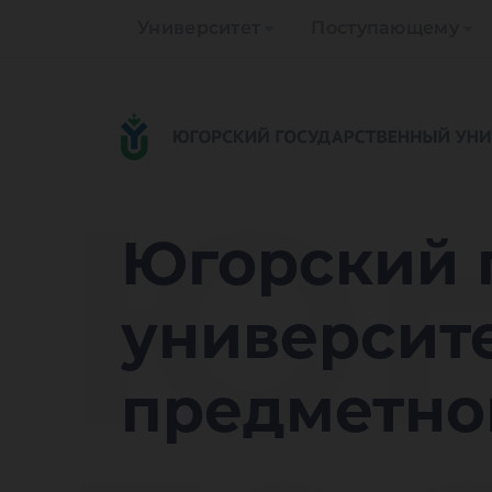
Университет
Поступающему
Юг
Югорский 
университе
предметног