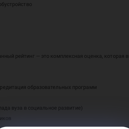
обустройство
едм
ный рейтинг — это комплексная оценка, которая 
йти
редитация образовательных программ
лада вуза в социальное развитие)
ников
продуктивность)