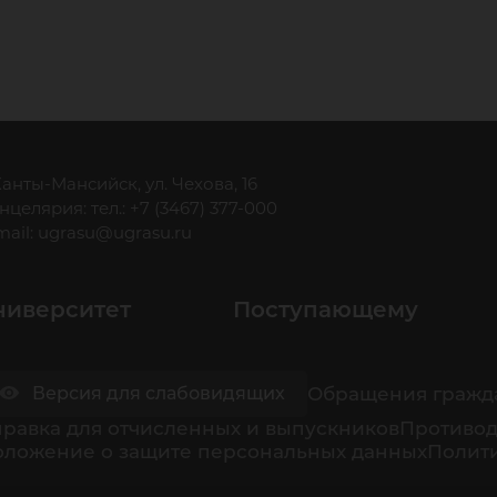
 Ханты-Мансийск, ул. Чехова, 16
нцелярия: тел.: +7 (3467) 377-000
mail:
ugrasu@ugrasu.ru
ниверситет
Поступающему
Обращения гражд
Версия для слабовидящих
равка для отчисленных и выпускников
Противод
оложение о защите персональных данных
Полити