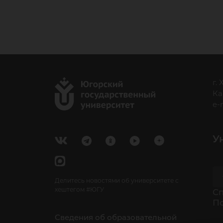
г.
Ка
e-
У
Делитесь новостями об университете с
хештегом #ЮГУ
Cп
П
Сведения об образовательной