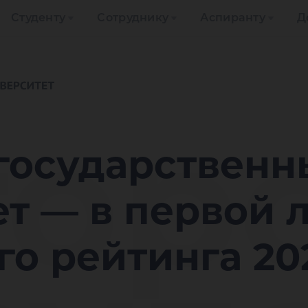
Студенту
Сотруднику
Аспиранту
Д
ор
государственн
т — в первой 
о рейтинга 20