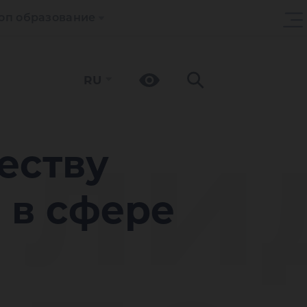
оп образование
RU
 ли
еству
 в сфере