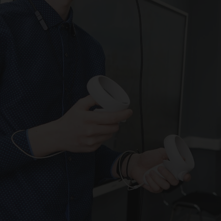
еци
сфе