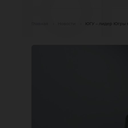
Юг
Главная
Новости
ЮГУ – лидер Югры 
ка
по