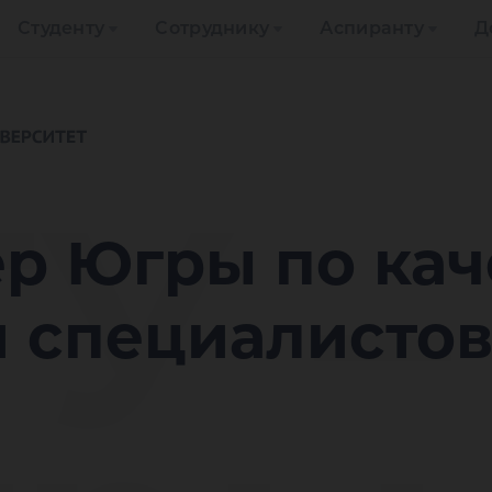
Студенту
Сотруднику
Аспиранту
Д
У –
р Югры по кач
 специалистов