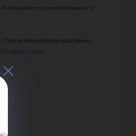
IT-специалистов, востребованных у
а, Стратегией развития аддитивных
е
ИТ-лаборатории
: