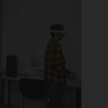
али
ре 