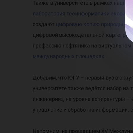
Также в университете в рамках нацпр
лаборатория геоинформатики экосист
создают
цифровую копию природы
- с
цифровой высокодетальной картографие
профессию нефтяника на виртуальном 
международных площадках
.
Добавим, что ЮГУ – первый вуз в окру
университете также ведётся набор на 
инженерия», на уровне аспирантуры –
управление и обработка информации, 
Напомним, на прошедшем XV Междунар