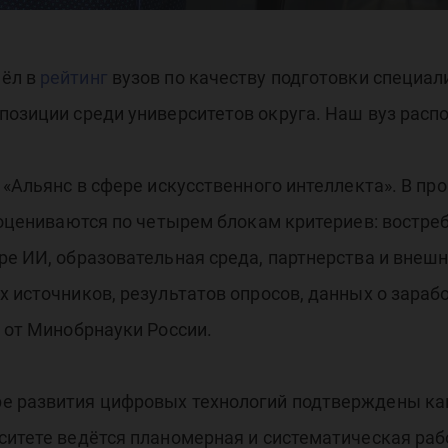
шёл в
рейтинг
вузов по качеству подготовки специал
позиции среди университетов округа. Наш вуз распо
т «Альянс в сфере искусственного интеллекта». В п
ы оцениваются по четырем блокам критериев: востре
ре ИИ, образовательная среда, партнерства и внеш
х источников, результатов опросов, данных о зараб
х от Минобрнауки России.
е развития цифровых технологий подтверждены ка
рситете ведётся планомерная и систематическая ра