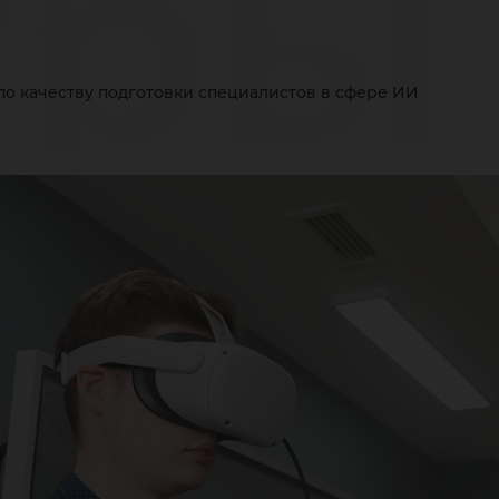
ры
по качеству подготовки специалистов в сфере ИИ
чес
дго