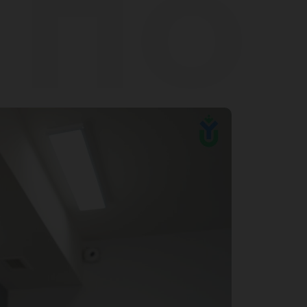
 по
тву
тов