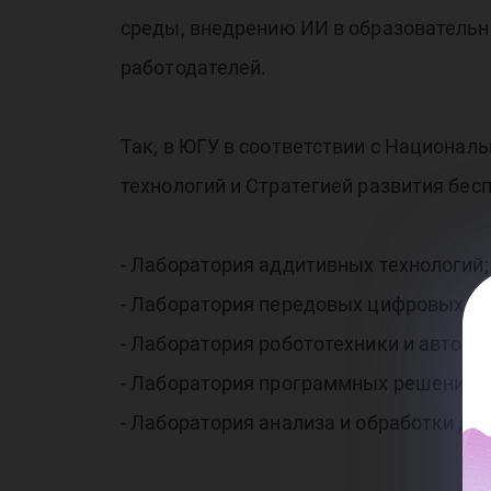
среды, внедрению ИИ в образовательн
работодателей.
Так, в ЮГУ в соответствии с Национал
технологий и Стратегией развития бе
- Лаборатория аддитивных технологий;
- Лаборатория передовых цифровых те
- Лаборатория робототехники и автома
- Лаборатория программных решений д
- Лаборатория анализа и обработки да