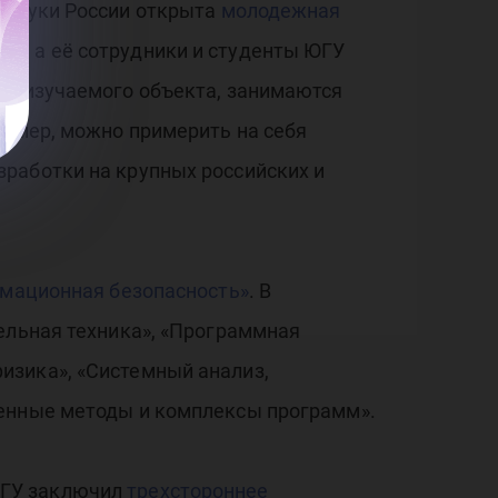
рнауки России открыта
молодежная
А, а её сотрудники и студенты ЮГУ
ти изучаемого объекта, занимаются
ример, можно примерить на себя
работки на крупных российских и
мационная безопасность»
. В
ельная техника», «Программная
изика», «Системный анализ,
ленные методы и комплексы программ».
ЮГУ заключил
трехстороннее