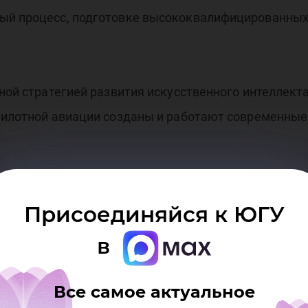
ый процесс, подготовке высококвалифицированных 
ьной стратегией развития искусственного интеллект
спилотной авиации созданы и работают современны
хнологий;
Присоединяйся к ЮГУ
тики;
в
ля бизнеса;
нных.
Все самое актуальное