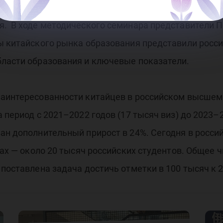
ностранных студентов в Россию, вопросам изучени
. В ходе методического семинара представители По
ты китайского рынка образования представили рос
бласти образования и ключевые показатели.
заинтересованности китайцев в российском высшем
 период с 2021–2022 годов (17 тысяч виз) до 2023–2
ан дополнительный прирост в 24%. Сегодня в россий
зах — около 20 тысяч российских студентов. Общее 
поставлена задача достичь отметки в 100 тысяч к 2