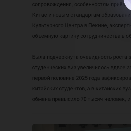
сопровождения, особенностям приёма и
Китае и новым стандартам образования
Культурного Центра в Пекине, экспер
объемную картину сотрудничества в о
Была подчеркнута очевидность роста 
студенческих виз увеличилось вдвое за
первой половине 2025 года зафиксиров
китайских студентов, а в китайских ву
обмена превысило 70 тысяч человек, и 