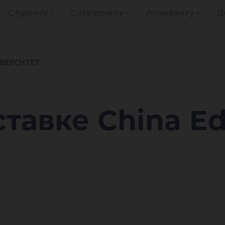
Студенту
Сотруднику
Аспиранту
Д
У н
тавке China Ed