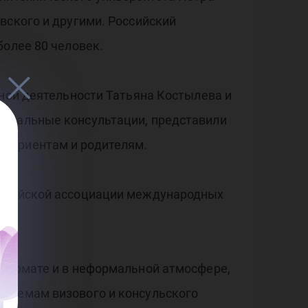
вского и другими. Российский
более 80 человек.
ьной деятельности Татьяна Костылева и
идуальные консультации, представили
итуриентам и родителям.
Китайской ассоциации международных
 формате и в неформальной атмосфере,
облемам визового и консульского