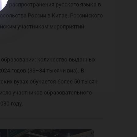
я и распространения русского языка в
сольства России в Китае, Российского
сийским участникам мероприятий
 образовании: количество выданных
024 годов (33–34 тысячи виз). В
ских вузах обучается более 50 тысяч
число участников образовательного
030 году.