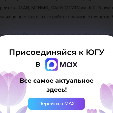
рситета, МАИ, МГИМО, САФУ, МГУТУ им. К.Г. Разумо
мых на выставке, в его работе принимают участие 
шли ректор Роман Кучин, проректор по образовател
удничества Оксана Гололобова. Они провели индив
Присоединяйся к ЮГУ
ния ЮГУ китайским рекрутинговым агентствам, аб
в
сетил и поприветствовал участников и Президент 
Все самое актуальное
ерстве образования КНР Лю Лиминь.
здесь!
ию семинаров, презентаций, встреч в двустороннем
Перейти в MAX
ства между российскими и китайскими вузами, пр