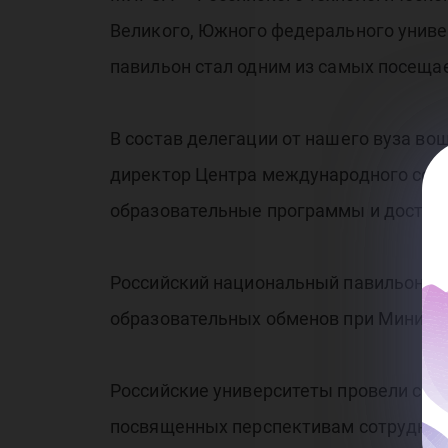
Великого, Южного федерального униве
павильон стал одним из самых посещае
В состав делегации от нашего вуза во
директор Центра международного сотр
образовательные программы и достиже
Российский национальный павильон по
образовательных обменов при Минист
Российские университеты провели сер
посвященных перспективам сотрудниче