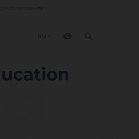
оп образование
RU
а
ucation