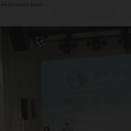
ста
ina Education Expo
ina
uca