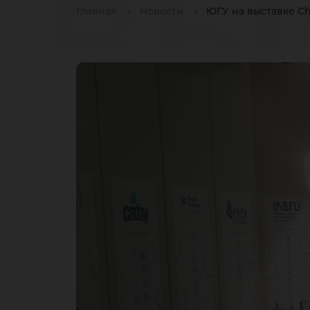
вы
Главная
Новости
ЮГУ на выставке Ch
Ch
Ed