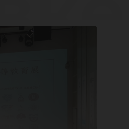
вке
tio