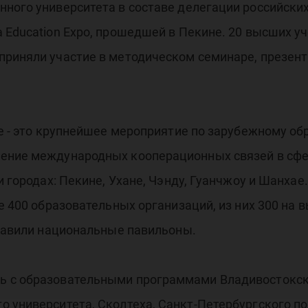
ного университета в составе делегации российских
 Education Expo, прошедшей в Пекине. 20 высших у
риняли участие в методическом семинаре, презент
не - это крупнейшее мероприятие по зарубежному об
рение международных кооперационных связей в сф
и городах: Пекине, Ухане, Чэнду, Гуанчжоу и Шанхае.
е 400 образовательных организаций, из них 300 на 
ставили национальные павильоны.
 с образовательными программами Владивостокско
 университета, Сколтеха, Санкт-Петербургского п