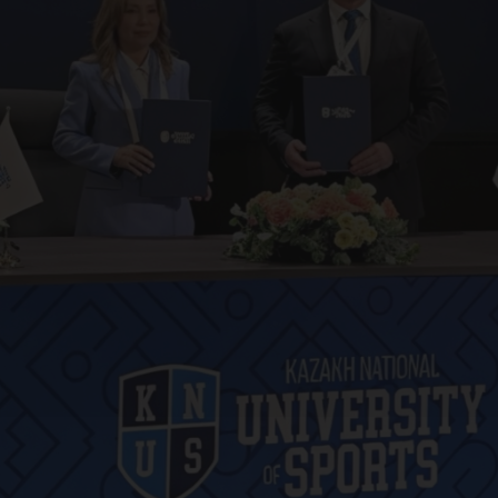
ци
иве