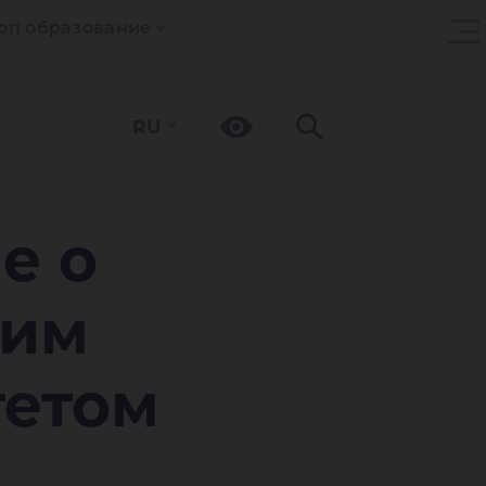
оп образование
RU
од
е о
ким
тетом