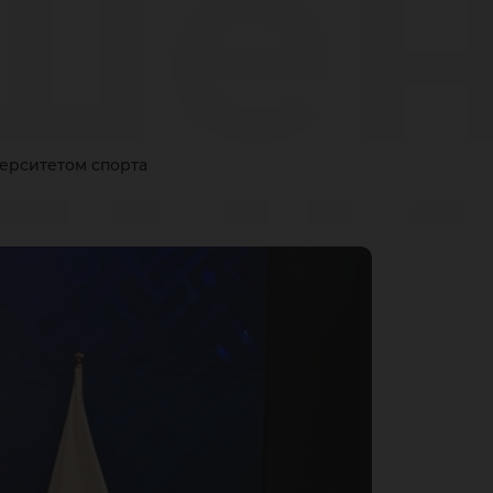
шен
дни
ерситетом спорта
ахс