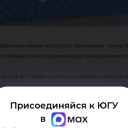
орт
ференция «Новая эра спорта: образование. Наука. 
го сообщества и спортивной индустрии из разных ст
е ректор ЮГУ Роман Кучин и руководитель Высшей 
Присоединяйся к ЮГУ
ал соглашение о сотрудничестве с Казахским нац
в
верситета Куангалиева Турсынзада договорились р
мические обмены, реализовывать сетевые образова