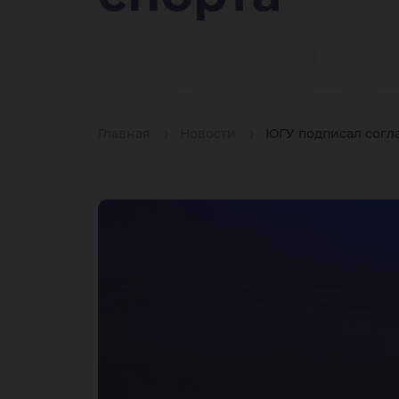
со
со
Главная
Новости
ЮГУ подписал согл
с 