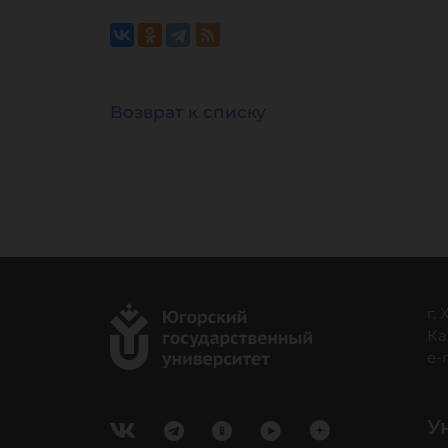
Возврат к списку
г.
Ка
e-
У