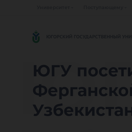
Университет
Поступающему
Ю
ЮГУ посет
Ферганско
Узбекиста