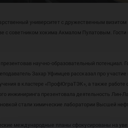
бек
арственный университет с дружественным визитом 
аве с советником хокима Акмалом Пулатовым. Гости
 презентовав научно-образовательный потенциал. 
еподаватель Захар Уфимцев рассказал про участие 
учения в кластере «ПрофЮграТЭК», а также работе 
ого инжиниринга презентовала деятельность Лин-Ла
тановкой стали химические лаборатории Высшей неф
ческие международные планы сфокусированы на ув