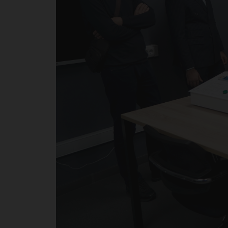
об
Ре