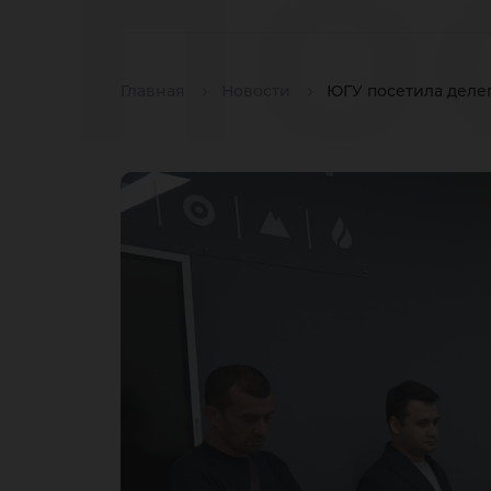
по
Главная
Новости
ЮГУ посетила деле
де
Фе