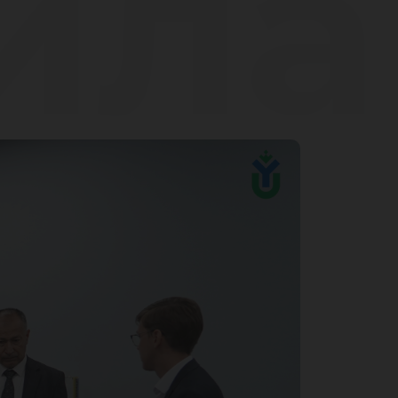
ила
ац
нс