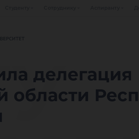
Студенту
Сотруднику
Аспиранту
Д
ГУ
ила делегация
й области Рес
н