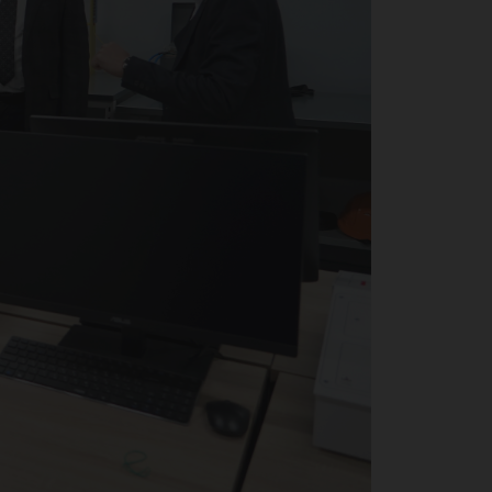
ти
бл