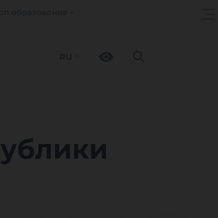
оп образование
RU
публики