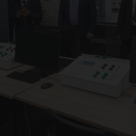
лас
спу