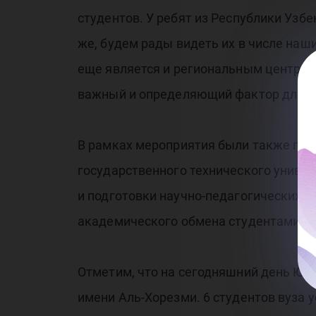
студентов. У ребят из Республики Узб
же, будем рады видеть их в числе наш
еще является и региональным центром 
важный и определяющий фактор для при
В рамках мероприятия были также пр
государственного технического универ
и подготовки научно-педагогических 
академического обмена студентами, п
Отметим, что на сегодняшний день ЮГ
имени Аль-Хорезми. 6 студентов вуза