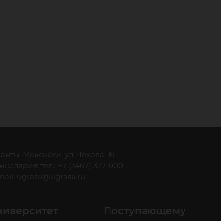
 Ханты-Мансийск, ул. Чехова, 16
нцелярия: тел.: +7 (3467) 377-000
mail:
ugrasu@ugrasu.ru
ниверситет
Поступающему