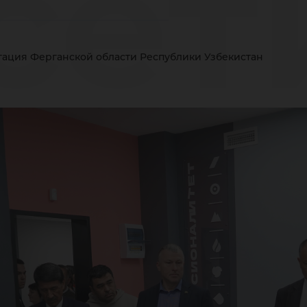
сет
гация Ферганской области Республики Узбекистан
лег
рга