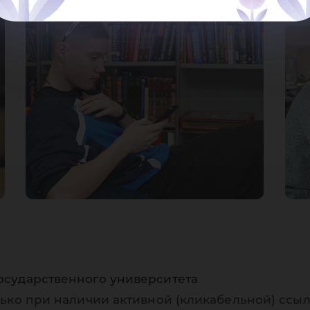
осударственного университета
ько при наличии активной (кликабельной) ссыл