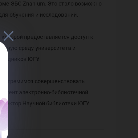
рме ЭБС Znanium. Это стало возможно
для обучения и исследований.
 которой предоставляется доступ к
ельную среду университета и
трудников ЮГУ.
гда стремимся совершенствовать
Контент электронно-библиотечной
 директор Научной библиотеки ЮГУ