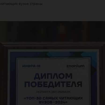
сле
 читающих вузов страны
мы
та