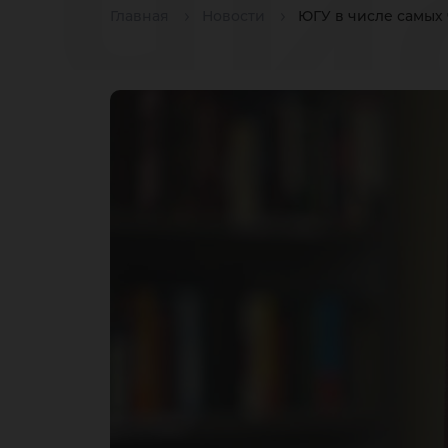
чи
Главная
Новости
ЮГУ в числе самых
са
чи