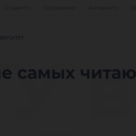
Студенту
Сотруднику
Аспиранту
Д
У в
ле самых чита