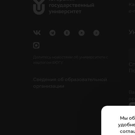
Ка
e-
У
Делитесь новостями об университете с
хештегом #ЮГУ
Cп
П
Сведения об образовательной
организации
Ва
ор
Мы об
удобне
согла