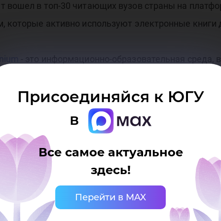
т вошел в топ-30 читающих вузов страны на платфо
, которые активно используют электронные книги 
nium
- это информационно-образовательная среда, в
урсов. ЭБС интегрирована в электронно-образоват
Присоединяйся к ЮГУ
жиме 24/7. Доступ к ЭБС имеют 100% студентов и со
в
ес к чтению и науке в нашем университете. Мы все
ать интеллектуальное развитие наших студентов. 
Все самое актуальное
жный вклад в этот процесс», - прокомментировала
здесь!
Перейти в MAX