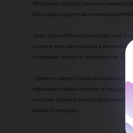
Югорский государственный университе
благодаря студентам и преподавателям
Электронно-библиотечная система
Zna
полным текстам учебных и научных рес
открывает доступ к тысячам книг в ре
«Приятно видеть такой высокий интер
образовательный процесс и поддержив
системы Znanium вносит свой очень ва
Ирина Кузнецова.