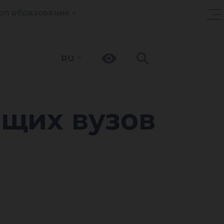
оп образование
RU
ющих вузов