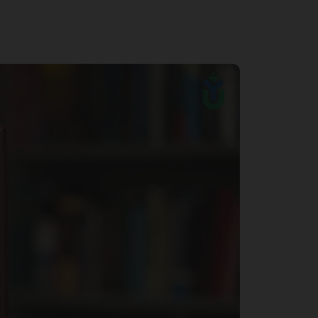
х
ющи