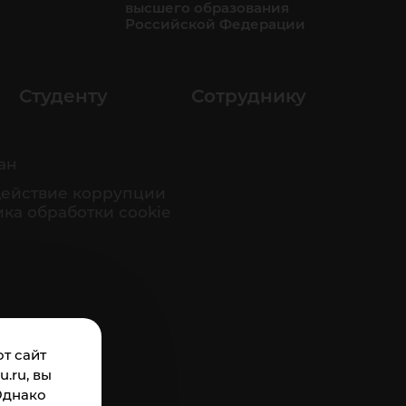
высшего образования
Российской Федерации
Студенту
Сотруднику
ан
ействие коррупции
ка обработки cookie
т сайт
.ru, вы
Однако