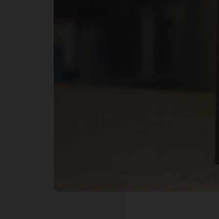
ву
ст