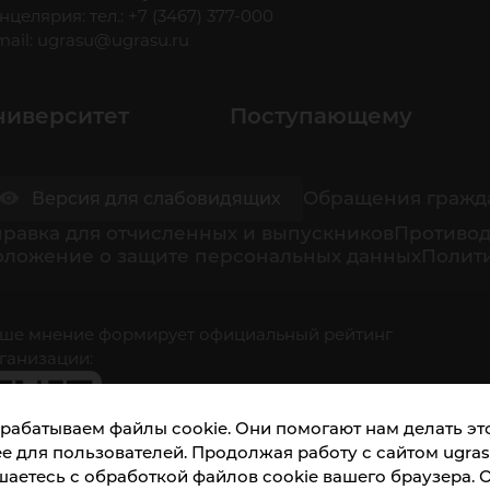
нцелярия: тел.: +7 (3467) 377-000
mail:
ugrasu@ugrasu.ru
ниверситет
Поступающему
Обращения гражд
Версия для слабовидящих
равка для отчисленных и выпускников
Противод
оложение о защите персональных данных
Полити
ше мнение формирует официальный рейтинг
ганизации:
рабатываем файлы cookie. Они помогают нам делать это
е для пользователей. Продолжая работу с сайтом ugrasu
шаетесь с обработкой файлов cookie вашего браузера. 