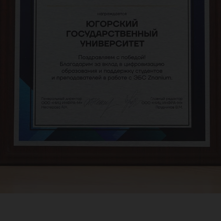
зов
ран