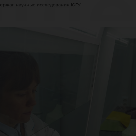
дд
ержал научные исследования ЮГУ
уч
сле