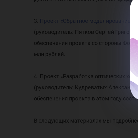
3.
Проект «Обратное моделирование в 
(руководитель: Пятков Сергей Григор
обеспечения проекта со стороны Фонда в
млн рублей.
4. Проект «Разработка оптических хем
(руководитель: Кудреватых Александ
обеспечения проекта в этом году соста
В следующих материалах мы подробне