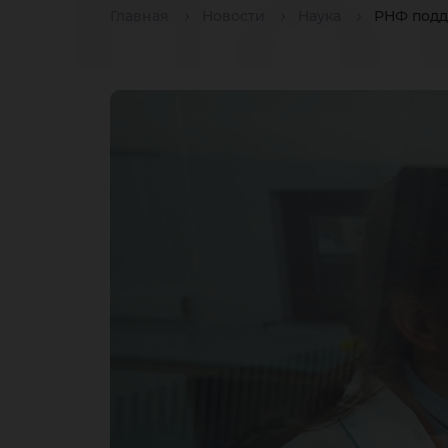
по
Главная
Новости
Наука
РНФ подд
на
ис