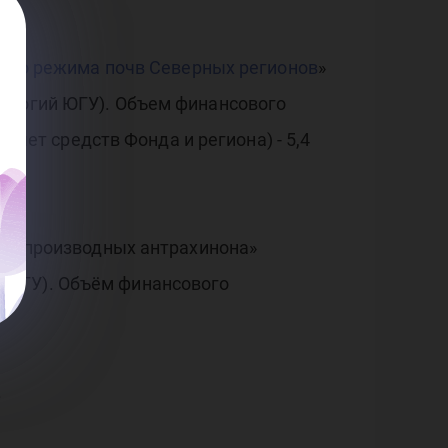
вого режима почв Северных регионов
»
нологий ЮГУ). Объем финансового
 счет средств Фонда и региона) - 5,4
ове производных антрахинона»
 ЮГУ). Объём финансового
.