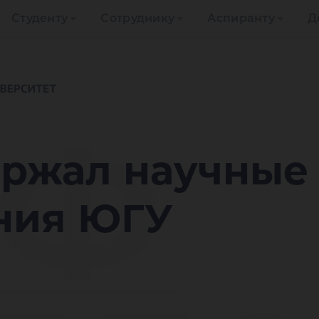
Студенту
Сотруднику
Аспиранту
Д
НФ
ржал научные
ния ЮГУ