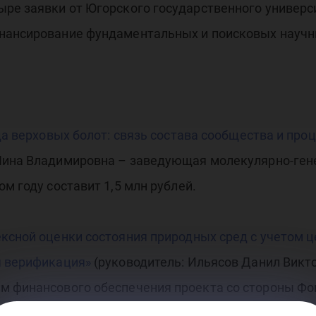
ыре заявки от Югорского государственного универ
нансирование фундаментальных и поисковых научн
да верховых болот: связь состава сообщества и пр
Нина Владимировна – заведующая молекулярно-ген
м году составит 1,5 млн рублей.
ксной оценки состояния природных сред с учетом ц
я верификация»
(руководитель: Ильясов Данил Викт
 финансового обеспечения проекта со стороны Фонд
Фонда и региона) - 7 млн рублей.