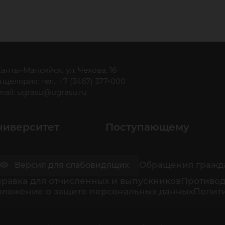
 Ханты-Мансийск, ул. Чехова, 16
нцелярия: тел.: +7 (3467) 377-000
mail:
ugrasu@ugrasu.ru
ниверситет
Поступающему
Обращения гражд
Версия для слабовидящих
равка для отчисленных и выпускников
Противод
оложение о защите персональных данных
Полити