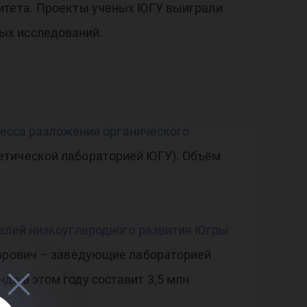
ситета. Проекты ученых ЮГУ выиграли
ых исследований.
оцесса разложения органического
етической лабораторией ЮГУ). Объём
елей низкоуглеродного развития Югры:
орович – заведующие лабораторией
а в этом году составит 3,5 млн