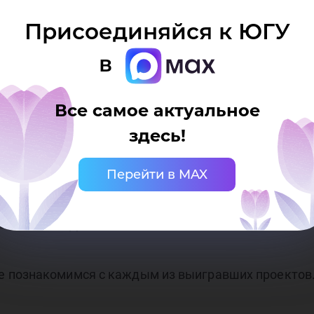
Присоединяйся к ЮГУ
задачах анализа баланса парниковых газов и тепло
в
ьевич - профессор Инженерной школы цифровых тех
 этом году составит 2,7 млн руб., полный объём (за
Все самое актуальное
здесь!
осенсоров на цианид-анион и летучие амины на осн
Перейти в MAX
ра Александровна – доцент Высшей нефтяной школы
вит 1,5 млн рублей.
е познакомимся с каждым из выигравших проектов