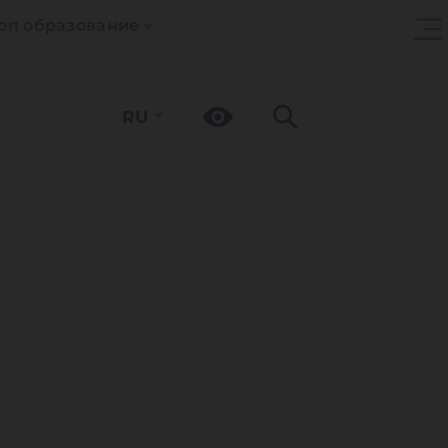
оп образование
RU