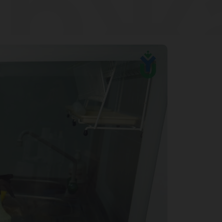
ерж
ные
до