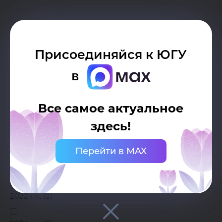
Системы искусственного
Присоединяйся к ЮГУ
интеллекта
в
Подробно
Все самое актуальное
здесь!
Перейти в MAX
Подбор параметров
Год набора
2022 г.н. (
2
)