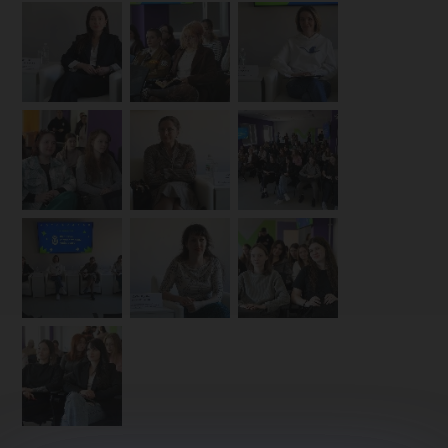
проекта
«Про
тебя»