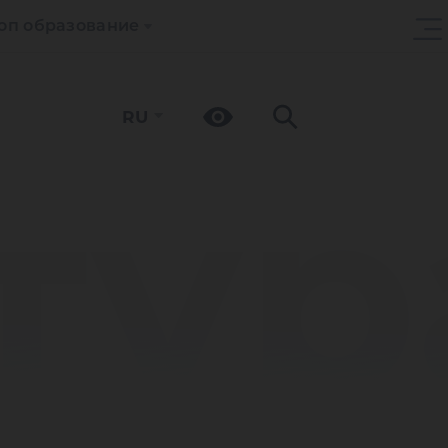
оп образование
RU
тур