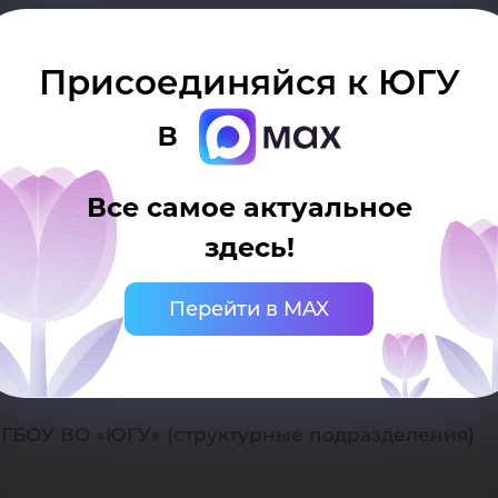
 развития
Присоединяйся к ЮГУ
в
ФГБОУ ВО «ЮГУ»
Все самое актуальное
6 «Об утверждении новой структуры ФГБОУ ВО «Ю
здесь!
Перейти в MAX
ГБОУ ВО «ЮГУ» (подразделения, обеспечивающи
ФГБОУ ВО «ЮГУ» (структурные подразделения)