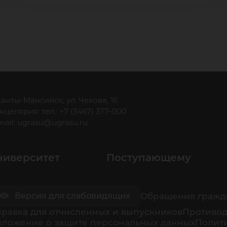
 Ханты-Мансийск, ул. Чехова, 16
нцелярия: тел.: +7 (3467) 377-000
mail:
ugrasu@ugrasu.ru
ниверситет
Поступающему
Обращения гражд
Версия для слабовидящих
равка для отчисленных и выпускников
Противод
оложение о защите персональных данных
Полити