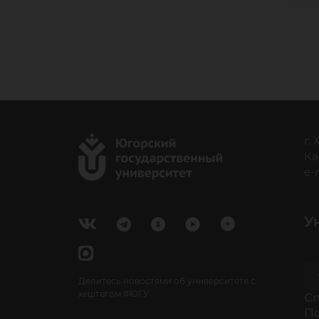
г.
Ка
e-
У
Делитесь новостями об университете с
хештегом #ЮГУ
Cп
П