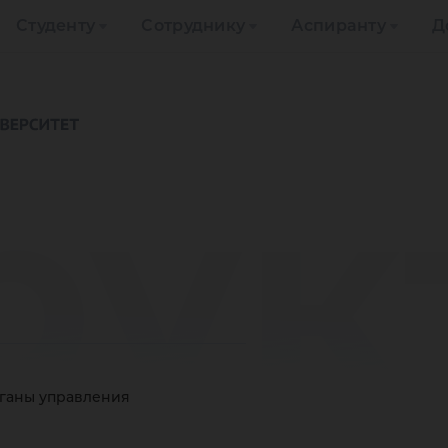
Студенту
Сотруднику
Аспиранту
Д
рук
рганы управления