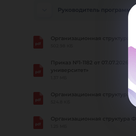
Руководитель программы
Организационная структура 
502.98 КБ
Приказ №1-1182 от 07.07.202
университет»
1.37 МБ
Организационная структура Ф
524.8 КБ
Организационная структура 
1.25 МБ