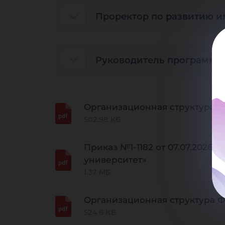
Проректор по развитию и
Руководитель программы
Организационная структура 
502.98 КБ
Приказ №1-1182 от 07.07.202
университет»
1.37 МБ
Организационная структура Ф
524.8 КБ