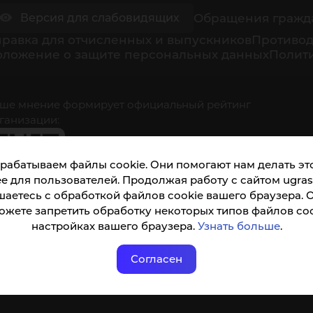
Обращения гражд
Версия для слабовидящих
равка для отчисленных и выпускников
Противод
оложение о защите персональных данных
Полити
ше мнение формирует официальный рейтинг
ганизации:
рабатываем файлы cookie. Они помогают нам делать это
е для пользователей. Продолжая работу с сайтом ugrasu
шаетесь с обработкой файлов cookie вашего браузера. 
ожете запретить обработку некоторых типов файлов coo
кета доступна по QR-коду, а так же по прямой
настройках вашего браузера.
Узнать больше
.
ылке
Согласен