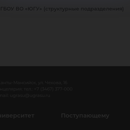
ФГБОУ ВО «ЮГУ» (структурные подразделения)
 Ханты-Мансийск, ул. Чехова, 16
нцелярия: тел.: +7 (3467) 377-000
mail:
ugrasu@ugrasu.ru
ниверситет
Поступающему