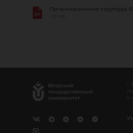
Организационная структура 
1.25 МБ
г.
Ка
e-
У