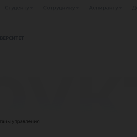
Студенту
Сотруднику
Аспиранту
Д
рук
рганы управления