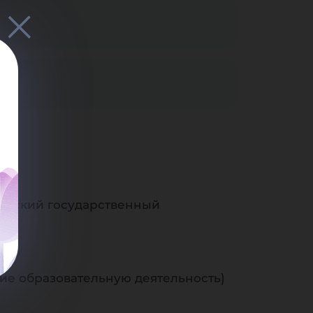
горский государственный
е образовательную деятельность)