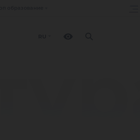
оп образование
RU
тур