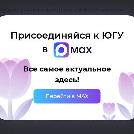
мущественного комплекса и безопасности
Присоединяйся к ЮГУ
 развития
в
ФГБОУ ВО «ЮГУ»
Все самое актуальное
здесь!
6 «Об утверждении новой структуры ФГБОУ ВО «Ю
Перейти в MAX
ГБОУ ВО «ЮГУ» (подразделения, обеспечивающи