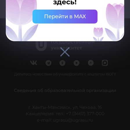
здесь!
Перейти в MAX
Делитесь новостями об университете с хештегом #ЮГУ
Сведения об образовательной организации
г. Ханты-Мансийск, ул. Чехова, 16
Канцелярия: тел.: +7 (3467) 377-000
e-mail:
ugrasu@ugrasu.ru