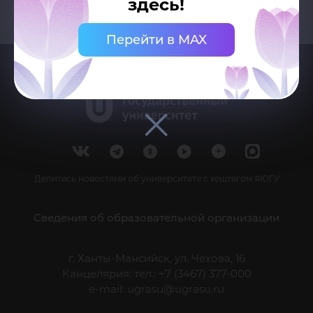
здесь!
Перейти в MAX
Делитесь новостями об университете с хештегом #ЮГУ
Сведения об образовательной организации
г. Ханты-Мансийск, ул. Чехова, 16
Канцелярия: тел.: +7 (3467) 377-000
e-mail:
ugrasu@ugrasu.ru