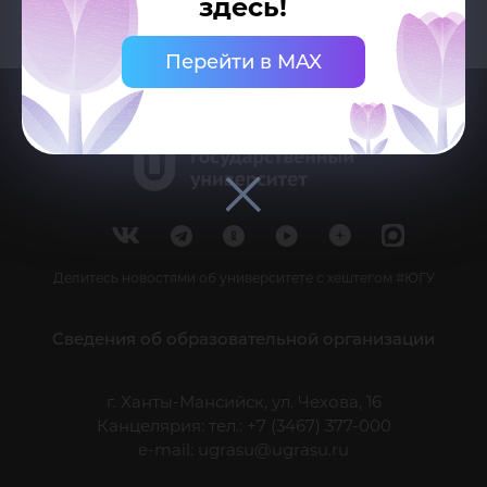
здесь!
Перейти в MAX
Делитесь новостями об университете с хештегом #ЮГУ
Сведения об образовательной организации
г. Ханты-Мансийск, ул. Чехова, 16
Канцелярия: тел.: +7 (3467) 377-000
e-mail:
ugrasu@ugrasu.ru