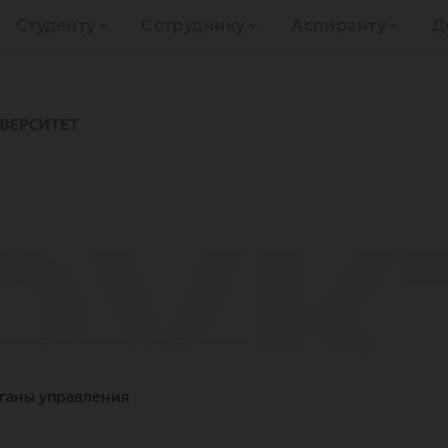
Студенту
Сотруднику
Аспиранту
Д
рук
рганы управления