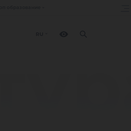
оп образование
RU
тур