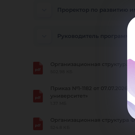
Проректор по развитию и
Руководитель программы
Организационная структура 
502.98 КБ
Приказ №1-1182 от 07.07.202
университет»
1.37 МБ
Организационная структура Ф
524.8 КБ