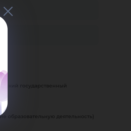
горский государственный
е образовательную деятельность)