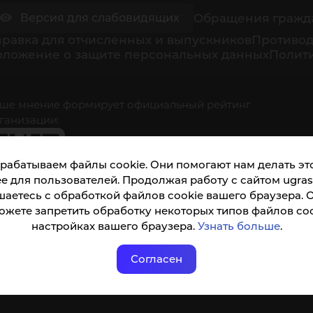
Обращения гражд
Версия для слабовидящих
равка для отчисленных и выпускников
Противод
оложение о защите персональных данных
Полити
ше мнение формирует официальный рейтинг
ганизации:
рабатываем файлы cookie. Они помогают нам делать это
е для пользователей. Продолжая работу с сайтом ugrasu
шаетесь с обработкой файлов cookie вашего браузера. 
ожете запретить обработку некоторых типов файлов coo
кета доступна по QR-коду, а так же по прямой
настройках вашего браузера.
Узнать больше
.
ылке
Согласен