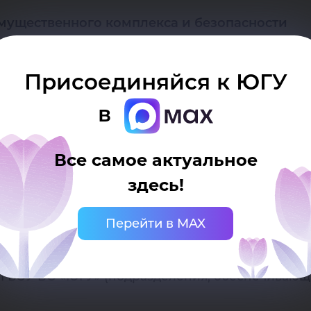
мущественного комплекса и безопасности
Присоединяйся к ЮГУ
 развития
в
ФГБОУ ВО «ЮГУ»
Все самое актуальное
здесь!
6 «Об утверждении новой структуры ФГБОУ ВО «Ю
Перейти в MAX
ГБОУ ВО «ЮГУ» (подразделения, обеспечивающи