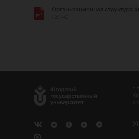
Организационная структура 
1.25 МБ
г.
Ка
e-
У