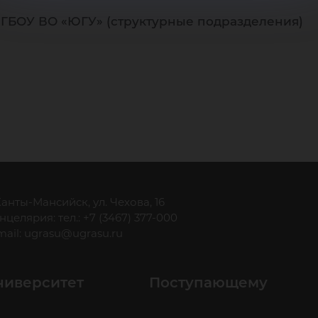
ФГБОУ ВО «ЮГУ» (структурные подразделения)
 Ханты-Мансийск, ул. Чехова, 16
нцелярия: тел.: +7 (3467) 377-000
mail:
ugrasu@ugrasu.ru
ниверситет
Поступающему