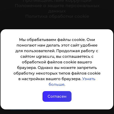
Противодействие коррупции
Положение о защите персональных
данных
Политика обработки cookie
Ваше мнение формирует официальный рейтинг
Мы обрабатываем файлы cookie. Они
организации:
помогают нам делать этот сайт удобнее
для пользователей. Продолжая работу с
сайтом ugrasu.ru, вы соглашаетесь с
обработкой файлов cookie вашего
браузера. Однако вы можете запретить
обработку некоторых типов файлов cookie
Анкета доступна по QR-коду, а так же по прямой
в настройках вашего браузера.
Узнать
ссылке
больше
.
Согласен
© ФГБОУ ВО ЮГУ 2001–2026