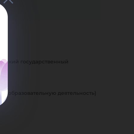
горский государственный
е образовательную деятельность)