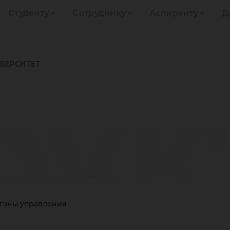
Студенту
Сотруднику
Аспиранту
Д
рук
рганы управления