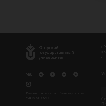
г.
Ка
e-
У
Делитесь новостями об университете с
хештегом #ЮГУ
Cп
П