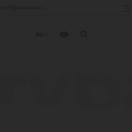
оп образование
RU
тур