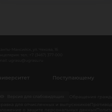
 Ханты-Мансийск, ул. Чехова, 16
нцелярия: тел.: +7 (3467) 377-000
mail:
ugrasu@ugrasu.ru
ниверситет
Поступающему
Обращения гражд
Версия для слабовидящих
равка для отчисленных и выпускников
Противод
оложение о защите персональных данных
Полити