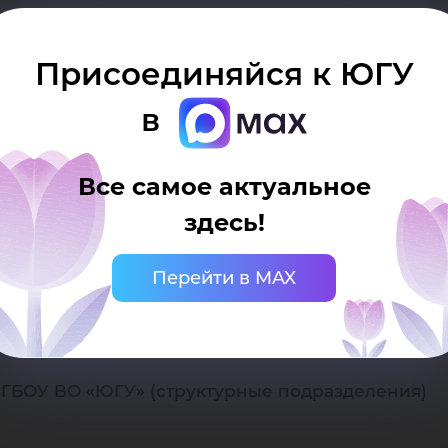
 развития
Присоединяйся к ЮГУ
в
ФГБОУ ВО «ЮГУ»
Все самое актуальное
6 «Об утверждении новой структуры ФГБОУ ВО «Ю
здесь!
Перейти в MAX
ГБОУ ВО «ЮГУ» (подразделения, обеспечивающи
ФГБОУ ВО «ЮГУ» (структурные подразделения)