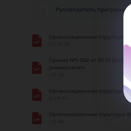
Руководитель программы
Организационная структура 
502.98 КБ
Приказ №1-1182 от 07.07.202
университет»
1.37 МБ
Организационная структура Ф
524.8 КБ
Организационная структура 
1.25 МБ