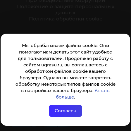
Противодействие коррупции
Положение о защите персональных
данных
Политика обработки cookie
Ваше мнение формирует официальный рейтинг
Мы обрабатываем файлы cookie. Они
организации:
помогают нам делать этот сайт удобнее
для пользователей. Продолжая работу с
сайтом ugrasu.ru, вы соглашаетесь с
обработкой файлов cookie вашего
браузера. Однако вы можете запретить
обработку некоторых типов файлов cookie
Анкета доступна по QR-коду, а так же по прямой
в настройках вашего браузера.
Узнать
ссылке
больше
.
Согласен
© ФГБОУ ВО ЮГУ 2001–2026