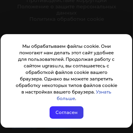
Противодействие коррупции
Положение о защите персональных
данных
Политика обработки cookie
Ваше мнение формирует официальный рейтинг
Мы обрабатываем файлы cookie. Они
организации:
помогают нам делать этот сайт удобнее
для пользователей. Продолжая работу с
сайтом ugrasu.ru, вы соглашаетесь с
обработкой файлов cookie вашего
браузера. Однако вы можете запретить
обработку некоторых типов файлов cookie
Анкета доступна по QR-коду, а так же по прямой
в настройках вашего браузера.
Узнать
ссылке
больше
.
Согласен
© ФГБОУ ВО ЮГУ 2001–2026