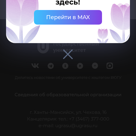
здесь!
Перейти в MAX
Делитесь новостями об университете с хештегом #ЮГУ
Сведения об образовательной организации
г. Ханты-Мансийск, ул. Чехова, 16
Канцелярия: тел.: +7 (3467) 377-000
e-mail:
ugrasu@ugrasu.ru