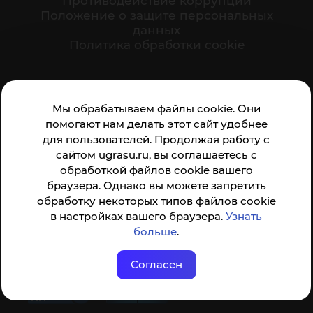
Противодействие коррупции
Положение о защите персональных
данных
Политика обработки cookie
Ваше мнение формирует официальный рейтинг
Мы обрабатываем файлы cookie. Они
организации:
помогают нам делать этот сайт удобнее
для пользователей. Продолжая работу с
сайтом ugrasu.ru, вы соглашаетесь с
обработкой файлов cookie вашего
браузера. Однако вы можете запретить
обработку некоторых типов файлов cookie
Анкета доступна по QR-коду, а так же по прямой
в настройках вашего браузера.
Узнать
ссылке
больше
.
Согласен
© ФГБОУ ВО ЮГУ 2001–2026