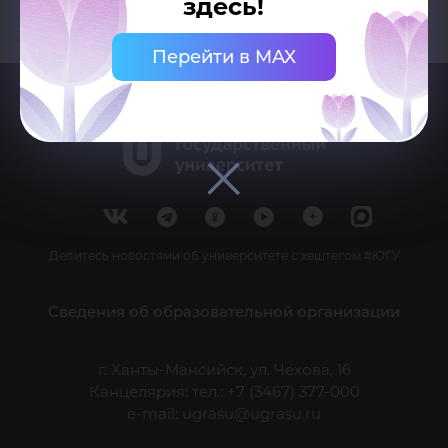
здесь!
Перейти в MAX
Делитесь новостями об университете с хештегом #ЮГУ
Сведения об образовательной организации
г. Ханты-Мансийск, ул. Чехова, 16
Канцелярия: тел.: +7 (3467) 377-000
e-mail:
ugrasu@ugrasu.ru