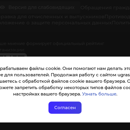
Обращения гражд
Версия для слабовидящих
равка для отчисленных и выпускников
Противод
оложение о защите персональных данных
Полити
ше мнение формирует официальный рейтинг
ганизации:
рабатываем файлы cookie. Они помогают нам делать это
е для пользователей. Продолжая работу с сайтом ugrasu
шаетесь с обработкой файлов cookie вашего браузера. 
ожете запретить обработку некоторых типов файлов coo
кета доступна по QR-коду, а так же по прямой
настройках вашего браузера.
Узнать больше
.
ылке
Согласен