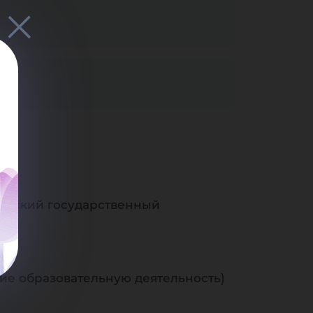
горский государственный
е образовательную деятельность)