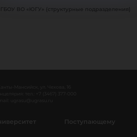
ФГБОУ ВО «ЮГУ» (структурные подразделения)
 Ханты-Мансийск, ул. Чехова, 16
нцелярия: тел.: +7 (3467) 377-000
mail:
ugrasu@ugrasu.ru
ниверситет
Поступающему