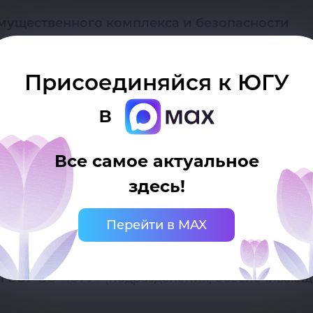
мущественного комплекса и безопасности
Присоединяйся к ЮГУ
 развития
в
ФГБОУ ВО «ЮГУ»
Все самое актуальное
здесь!
6 «Об утверждении новой структуры ФГБОУ ВО «Ю
Перейти в MAX
ГБОУ ВО «ЮГУ» (подразделения, обеспечивающи