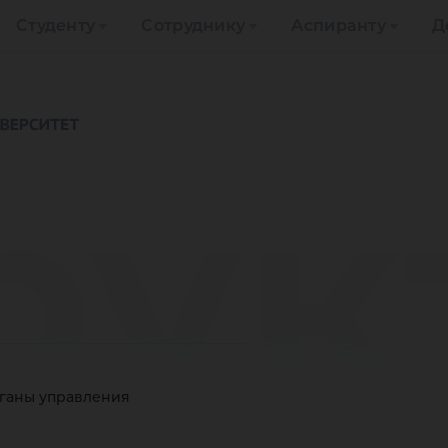
Студенту
Сотруднику
Аспиранту
Д
рук
рганы управления