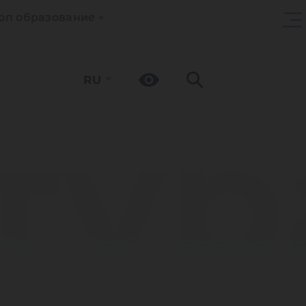
оп образование
RU
тур