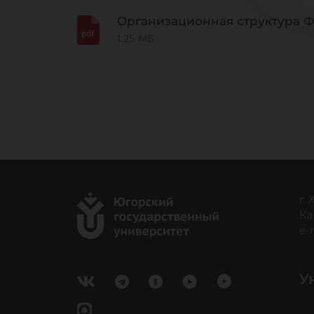
Организационная структура 
1.25 МБ
г.
Ка
e-
У