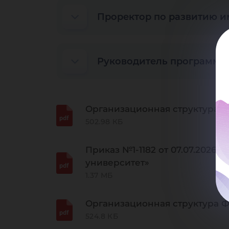
Проректор по развитию и
Руководитель программы
Организационная структура 
502.98 КБ
Приказ №1-1182 от 07.07.202
университет»
1.37 МБ
Организационная структура Ф
524.8 КБ