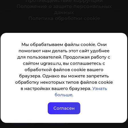
Противодействие коррупции
Положение о защите персональных
данных
Политика обработки cookie
Ваше мнение формирует официальный рейтинг
Мы обрабатываем файлы cookie. Они
организации:
помогают нам делать этот сайт удобнее
для пользователей. Продолжая работу с
сайтом ugrasu.ru, вы соглашаетесь с
обработкой файлов cookie вашего
браузера. Однако вы можете запретить
обработку некоторых типов файлов cookie
Анкета доступна по QR-коду, а так же по прямой
в настройках вашего браузера.
Узнать
ссылке
больше
.
Согласен
© ФГБОУ ВО ЮГУ 2001–2026