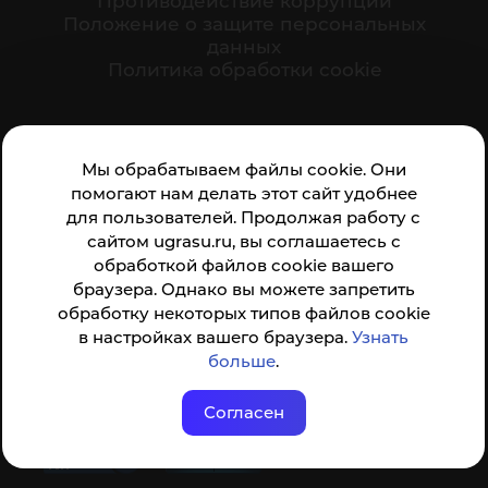
Противодействие коррупции
Положение о защите персональных
данных
Политика обработки cookie
Ваше мнение формирует официальный рейтинг
Мы обрабатываем файлы cookie. Они
организации:
помогают нам делать этот сайт удобнее
для пользователей. Продолжая работу с
сайтом ugrasu.ru, вы соглашаетесь с
обработкой файлов cookie вашего
браузера. Однако вы можете запретить
обработку некоторых типов файлов cookie
Анкета доступна по QR-коду, а так же по прямой
в настройках вашего браузера.
Узнать
ссылке
больше
.
Согласен
© ФГБОУ ВО ЮГУ 2001–2026