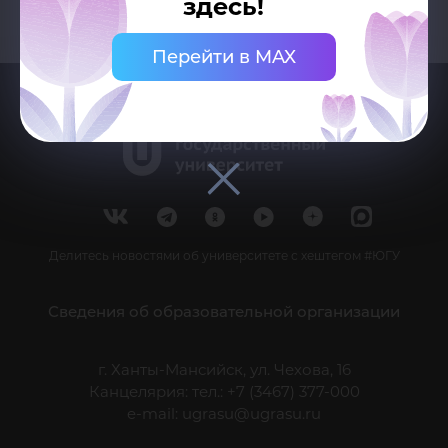
здесь!
Перейти в MAX
Делитесь новостями об университете с хештегом #ЮГУ
Сведения об образовательной организации
г. Ханты-Мансийск, ул. Чехова, 16
Канцелярия: тел.: +7 (3467) 377-000
e-mail:
ugrasu@ugrasu.ru