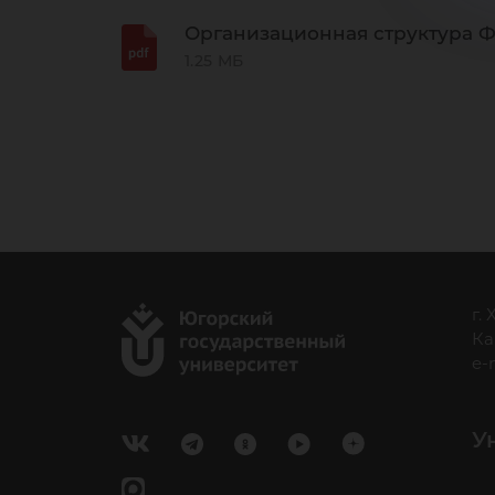
Организационная структура 
1.25 МБ
г.
Ка
e-
У