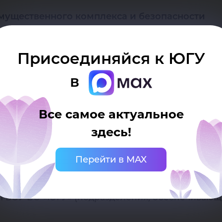
мущественного комплекса и безопасности
Присоединяйся к ЮГУ
 развития
в
ФГБОУ ВО «ЮГУ»
Все самое актуальное
здесь!
6 «Об утверждении новой структуры ФГБОУ ВО «Ю
Перейти в MAX
ГБОУ ВО «ЮГУ» (подразделения, обеспечивающи