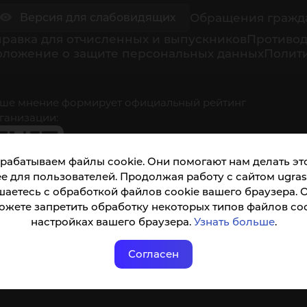
Обращения гражд
Версия для слабовидящих
равка для отчисленных и выпускников
Противод
оложение о защите персональных данных
Полити
ше мнение формирует официальный рейтинг
ганизации:
рабатываем файлы cookie. Они помогают нам делать это
е для пользователей. Продолжая работу с сайтом ugrasu
шаетесь с обработкой файлов cookie вашего браузера. 
ожете запретить обработку некоторых типов файлов coo
кета доступна по QR-коду, а так же по прямой
настройках вашего браузера.
Узнать больше
.
ылке
Согласен