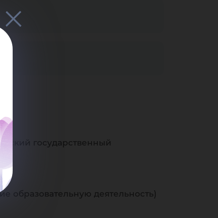
горский государственный
е образовательную деятельность)