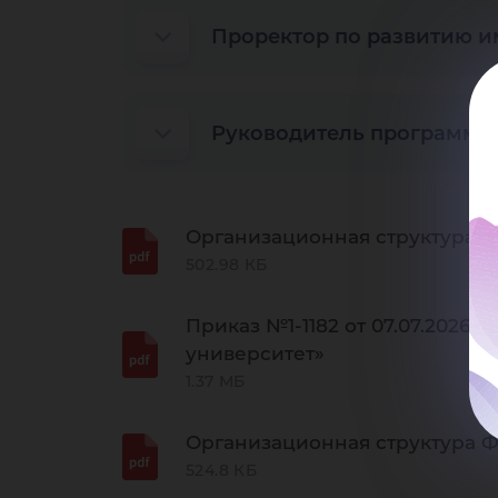
Проректор по развитию и
Руководитель программы
Организационная структура 
502.98 КБ
Приказ №1-1182 от 07.07.202
университет»
1.37 МБ
Организационная структура Ф
524.8 КБ