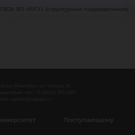
ФГБОУ ВО «ЮГУ» (структурные подразделения)
 Ханты-Мансийск, ул. Чехова, 16
нцелярия: тел.: +7 (3467) 377-000
mail:
ugrasu@ugrasu.ru
ниверситет
Поступающему