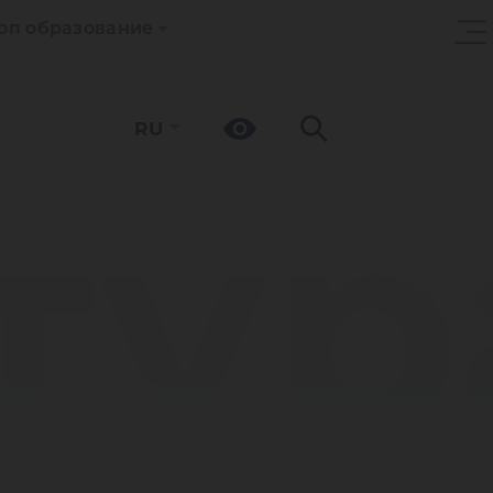
оп образование
RU
тур