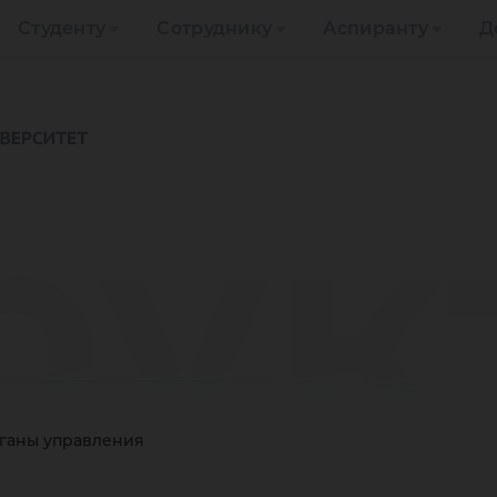
Студенту
Сотруднику
Аспиранту
Д
рук
рганы управления