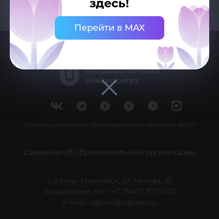
здесь!
Перейти в MAX
Делитесь новостями об университете с хештегом #ЮГУ
Сведения об образовательной организации
г. Ханты-Мансийск, ул. Чехова, 16
Канцелярия: тел.: +7 (3467) 377-000
e-mail:
ugrasu@ugrasu.ru