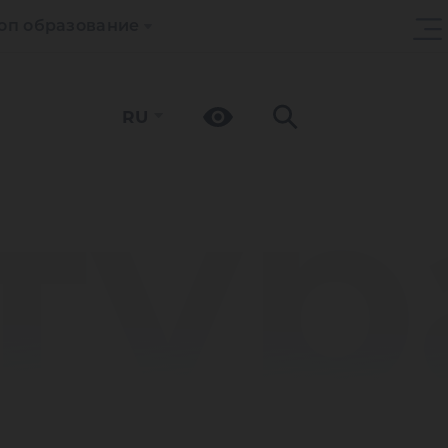
оп образование
RU
тур