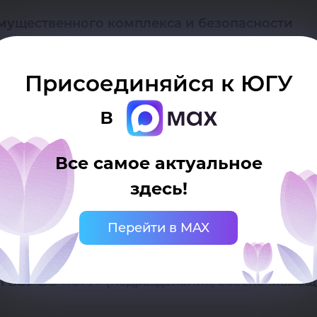
мущественного комплекса и безопасности
Присоединяйся к ЮГУ
 развития
в
ФГБОУ ВО «ЮГУ»
Все самое актуальное
здесь!
6 «Об утверждении новой структуры ФГБОУ ВО «Ю
Перейти в MAX
ГБОУ ВО «ЮГУ» (подразделения, обеспечивающи