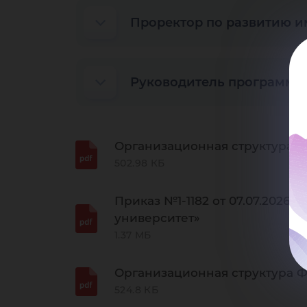
Проректор по развитию и
Руководитель программы
Организационная структура 
502.98 КБ
Приказ №1-1182 от 07.07.202
университет»
1.37 МБ
Организационная структура Ф
524.8 КБ