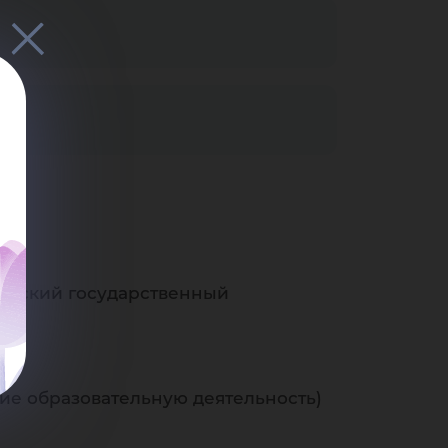
горский государственный
е образовательную деятельность)