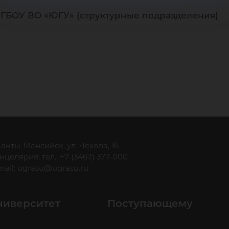
ФГБОУ ВО «ЮГУ» (структурные подразделения)
 Ханты-Мансийск, ул. Чехова, 16
нцелярия: тел.: +7 (3467) 377-000
mail:
ugrasu@ugrasu.ru
ниверситет
Поступающему