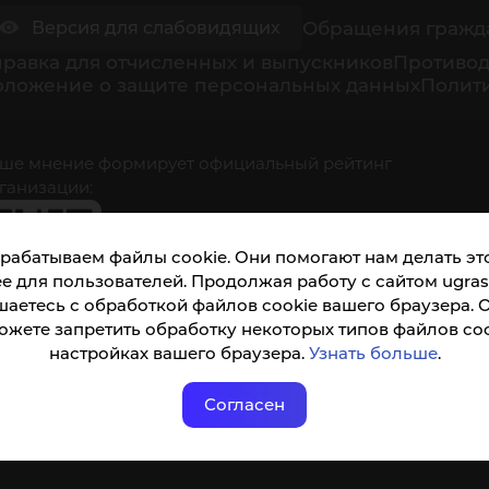
Обращения гражд
Версия для слабовидящих
равка для отчисленных и выпускников
Противод
оложение о защите персональных данных
Полити
ше мнение формирует официальный рейтинг
ганизации:
рабатываем файлы cookie. Они помогают нам делать это
е для пользователей. Продолжая работу с сайтом ugrasu
шаетесь с обработкой файлов cookie вашего браузера. 
ожете запретить обработку некоторых типов файлов coo
кета доступна по QR-коду, а так же по прямой
настройках вашего браузера.
Узнать больше
.
ылке
Согласен