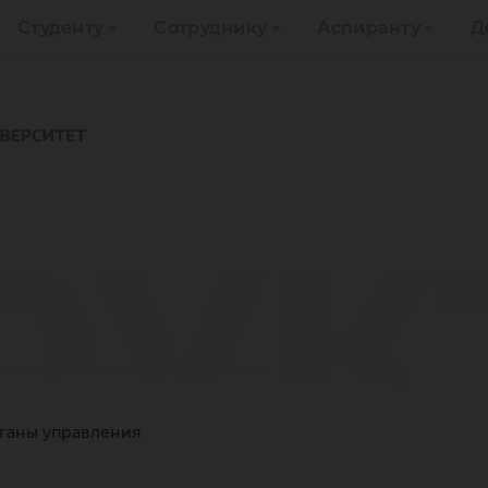
Студенту
Сотруднику
Аспиранту
Д
рук
рганы управления