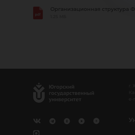
Организационная структура 
1.25 МБ
г.
Ка
e-
У