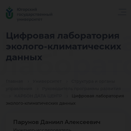
Цифров
Цифровая лаборатория
эколого-климатических
лаборат
данных
эколого-
Главная
Университет
Структура и органы
управления
Руководитель программы развития
КАРБОН ДАТА ЦЕНТР
Цифровая лаборатория
климати
эколого-климатических данных
Парунов Даниил Алексеевич
Инженер-исследователь