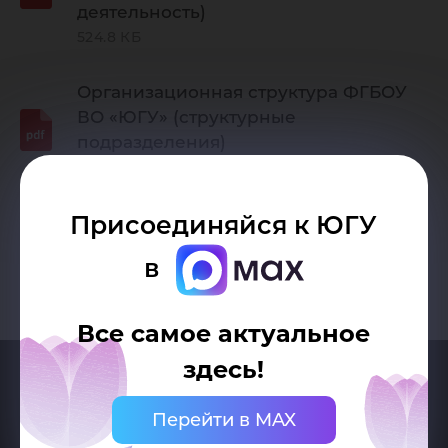
деятельность)
524.8 КБ
Организационная структура ФГБОУ
ВО «ЮГУ» (структурные
подразделения)
1.25 МБ
Присоединяйся к ЮГУ
в
Все самое актуальное
здесь!
Перейти в MAX