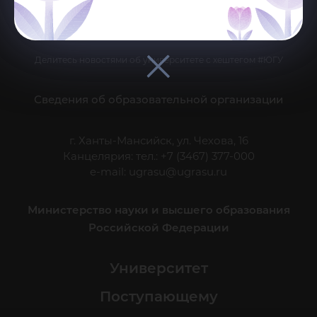
Делитесь новостями об университете с хештегом #ЮГУ
Сведения об образовательной организации
г. Ханты-Мансийск, ул. Чехова, 16
Канцелярия: тел.: +7 (3467) 377-000
e-mail:
ugrasu@ugrasu.ru
Министерство науки и высшего образования
Российской Федерации
Университет
Поступающему