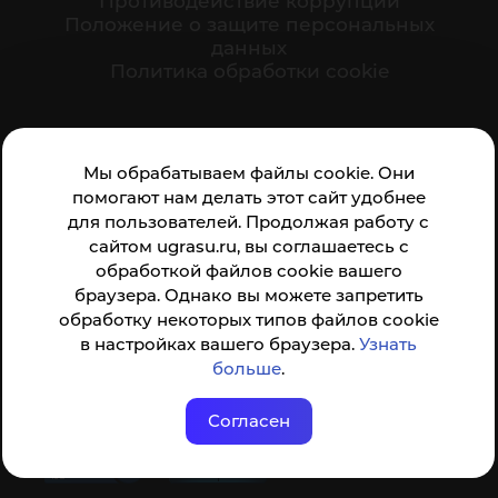
Противодействие коррупции
Положение о защите персональных
данных
Политика обработки cookie
Ваше мнение формирует официальный рейтинг
Мы обрабатываем файлы cookie. Они
организации:
помогают нам делать этот сайт удобнее
для пользователей. Продолжая работу с
сайтом ugrasu.ru, вы соглашаетесь с
обработкой файлов cookie вашего
браузера. Однако вы можете запретить
обработку некоторых типов файлов cookie
Анкета доступна по QR-коду, а так же по прямой
в настройках вашего браузера.
Узнать
ссылке
больше
.
Согласен
© ФГБОУ ВО ЮГУ 2001–2026