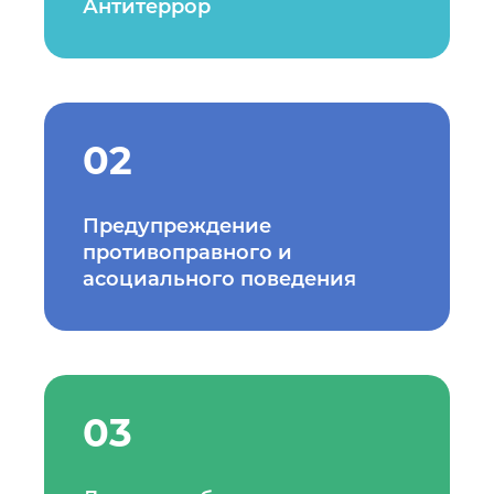
Антитеррор
02
Предупреждение
противоправного и
асоциального поведения
03