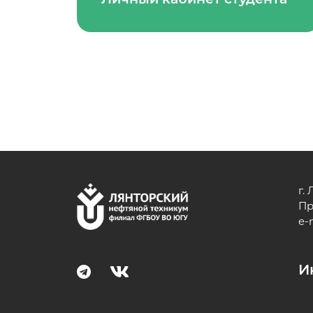
г.
Пр
e-
И