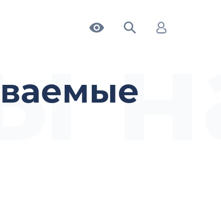
ы н
аваемые