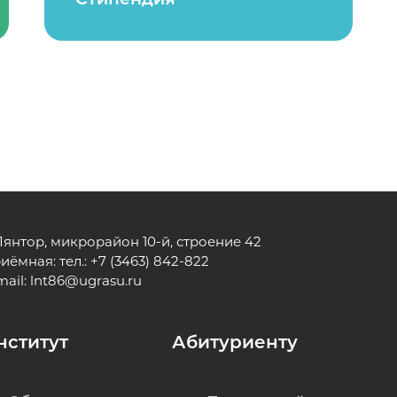
 Лянтор, микрорайон 10-й, строение 42
иёмная: тел.: +7 (3463) 842-822
mail:
lnt86@ugrasu.ru
нститут
Абитуриенту