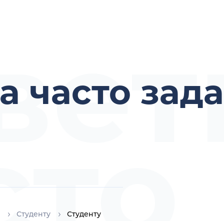
вет
а часто зад
сто
Студенту
Студенту