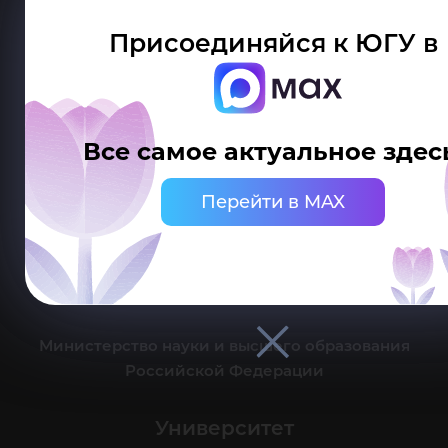
Присоединяйся к ЮГУ в
Делитесь новостями об университете с хештегом #ЮГУ
Все самое актуальное здес
Сведения об образовательной организации
Перейти в MAX
г. Ханты-Мансийск, ул. Чехова, 16
Канцелярия: тел.: +7 (3467) 377-000
e-mail:
ugrasu@ugrasu.ru
Министерство науки и высшего образования
Российской Федерации
Университет