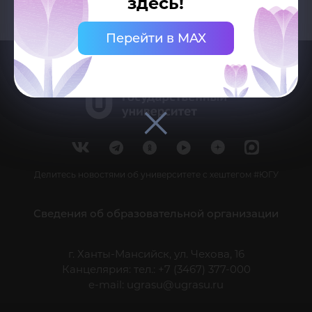
здесь!
Перейти в MAX
Делитесь новостями об университете с хештегом #ЮГУ
Сведения об образовательной организации
г. Ханты-Мансийск, ул. Чехова, 16
Канцелярия: тел.: +7 (3467) 377-000
e-mail:
ugrasu@ugrasu.ru