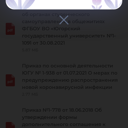
О введении в действие Положения
об органах студенческого
самоуправления в общежитиях
ФГБОУ ВО «Югорский
государственный университет» №1-
1091 от 30.08.2021
5.87 МБ
Приказ по основной деятельности
ЮГУ № 1-938 от 01.07.2021 О мерах по
предупреждению распространения
новой коронавирусной инфекции
2.77 МБ
Приказ №1-778 от 18.06.2018 Об
утверждении формы
дополнительного соглашения к