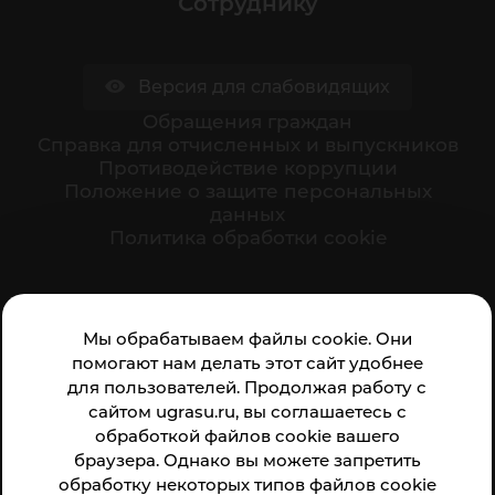
Сотруднику
Версия для слабовидящих
Обращения граждан
Cправка для отчисленных и выпускников
Противодействие коррупции
Положение о защите персональных
данных
Политика обработки cookie
Ваше мнение формирует официальный рейтинг
Мы обрабатываем файлы cookie. Они
организации:
помогают нам делать этот сайт удобнее
для пользователей. Продолжая работу с
сайтом ugrasu.ru, вы соглашаетесь с
обработкой файлов cookie вашего
браузера. Однако вы можете запретить
обработку некоторых типов файлов cookie
Анкета доступна по QR-коду, а так же по прямой