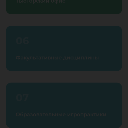
Тьюторский офис
06
Факультативные дисциплины
07
Образовательные игропрактики