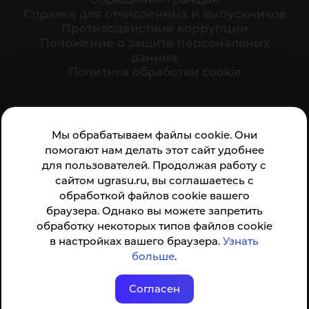
Cправка для отчисленных и выпускников
Противодействие коррупции
Положение о защите персональных
данных
Политика обработки cookie
Ваше мнение формирует официальный рейтинг
Мы обрабатываем файлы cookie. Они
организации:
помогают нам делать этот сайт удобнее
для пользователей. Продолжая работу с
сайтом ugrasu.ru, вы соглашаетесь с
обработкой файлов cookie вашего
браузера. Однако вы можете запретить
обработку некоторых типов файлов cookie
Анкета доступна по QR-коду, а так же по прямой
в настройках вашего браузера.
Узнать
ссылке
больше
.
Согласен
© ФГБОУ ВО ЮГУ 2001–2026