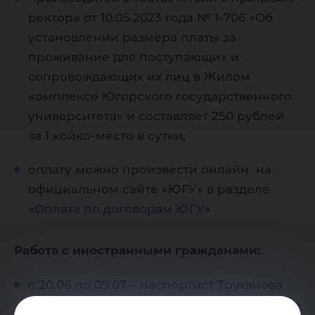
ректора от 10.05.2023 года № 1-706 «Об
установлении размера платы за
проживание для поступающих и
сопровождающих их лиц в Жилом
комплексе Югорского государственного
университета» и составляет 250 рублей
за 1 койко-место в сутки;
оплату можно произвести онлайн на
официальном сайте «ЮГУ» в разделе
«
Оплата по договорам ЮГУ
»
Работа с иностранными гражданами:
с 20.06 по 09.07 – паспортист Труханова
Людмила Васильевна, общежитие жилого