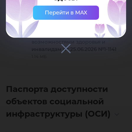
комплексное сопровождение
Перейти в MAX
образовательного процесса,
здоровьесбережения и оказания
ситуационной помощи
обучающимся с ограниченными
возможностями здоровья и
инвалидам от 25.06.2026 №1-1141
1.14 МБ
Паспорта доступности
объектов социальной
инфраструктуры (ОСИ)