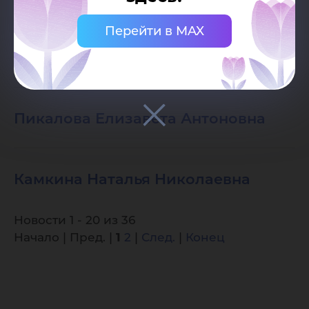
Перейти в MAX
Половинкина Анна Ильинична
Пикалова Елизавета Антоновна
Камкина Наталья Николаевна
Новости 1 - 20 из 36
Начало | Пред. |
1
2
|
След.
|
Конец