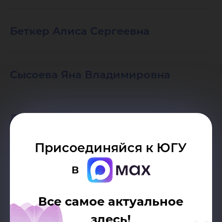
Беткер Алиса Сергеевна
Сысоева Яна Владимировна
Демидович Илья Дмитриевич
Присоединяйся к ЮГУ
Радченко Олеся Вячеславовна
в
Все самое актуальное
Богатова Александра
здесь!
Александровна