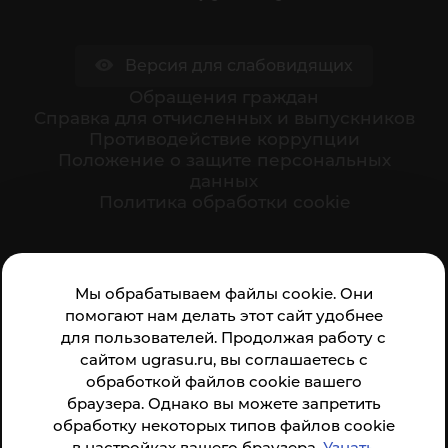
Версия для слабовидящих
Обращения граждан
Cправка для отчисленных и выпускников
Противодействие коррупции
Положение о защите персональных
данных
Политика обработки cookie
Ваше мнение формирует официальный рейтинг
Мы обрабатываем файлы cookie. Они
организации:
помогают нам делать этот сайт удобнее
для пользователей. Продолжая работу с
сайтом ugrasu.ru, вы соглашаетесь с
обработкой файлов cookie вашего
браузера. Однако вы можете запретить
обработку некоторых типов файлов cookie
Анкета доступна по QR-коду, а так же по прямой
в настройках вашего браузера.
Узнать