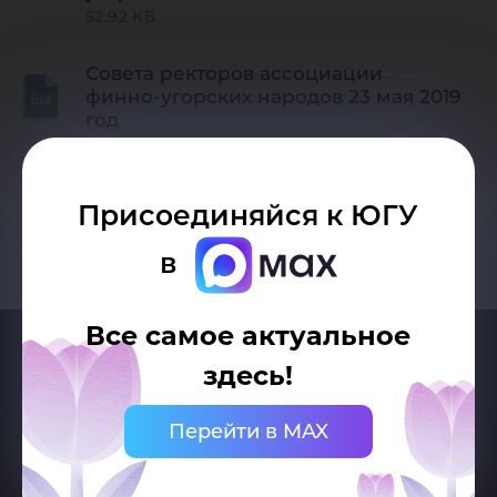
52.92 КБ
Совета ректоров ассоциации
финно-угорских народов 23 мая 2019
год
Присоединяйся к ЮГУ
в
Все самое актуальное
здесь!
Перейти в MAX