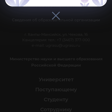
Делитесь новостями об университете с хештегом #ЮГУ
Сведения об образовательной организации
г. Ханты-Мансийск, ул. Чехова, 16
Канцелярия: тел.: +7 (3467) 377-000
e-mail:
ugrasu@ugrasu.ru
Министерство науки и высшего образования
Российской Федерации
Университет
Поступающему
Студенту
Сотруднику