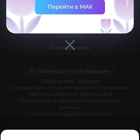
Перейти в MAX
Университет
Поступающему
Студенту
Сотруднику
Версия для слабовидящих
Обращения граждан
Cправка для отчисленных и выпускников
Противодействие коррупции
Положение о защите персональных
данных
Политика обработки cookie
Ваше мнение формирует официальный рейтинг