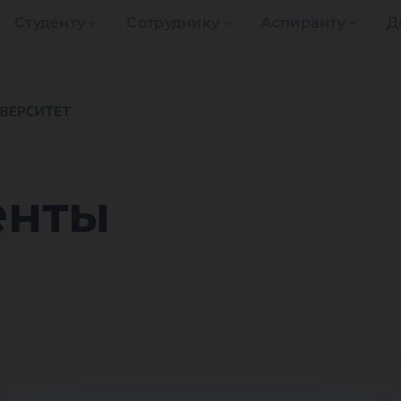
Студенту
Сотруднику
Аспиранту
Д
е
енты