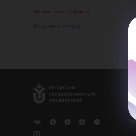
до
Элемент не найден!
Возврат к списку
г.
Ка
e-
У