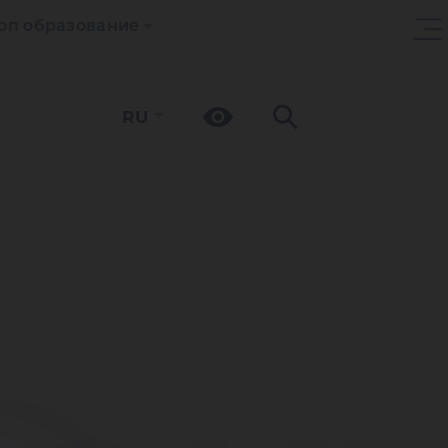
оп образование
RU