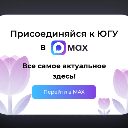
ку
Присоединяйся к ЮГУ
в
Все самое актуальное
здесь!
 Ханты-Мансийск, ул. Чехова, 16
нцелярия: тел.: +7 (3467) 377-000
Перейти в MAX
mail:
ugrasu@ugrasu.ru
ниверситет
Поступающему