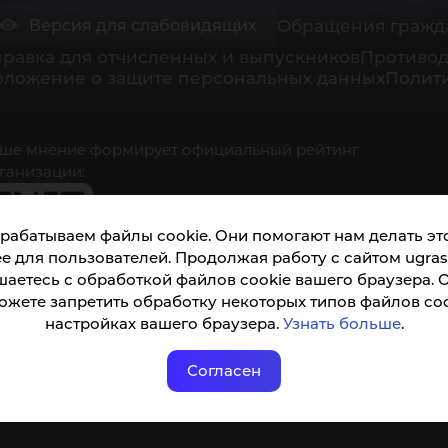
Обращения гражд
Версия для слабовидящих
равка для отчисленных и выпускников
Противод
оложение о защите персональных данных
Полити
ше мнение формирует официальный рейтинг
ганизации:
рабатываем файлы cookie. Они помогают нам делать это
е для пользователей. Продолжая работу с сайтом ugrasu
шаетесь с обработкой файлов cookie вашего браузера. 
ожете запретить обработку некоторых типов файлов coo
кета доступна по QR-коду, а так же по прямой
настройках вашего браузера.
Узнать больше
.
ылке
Согласен