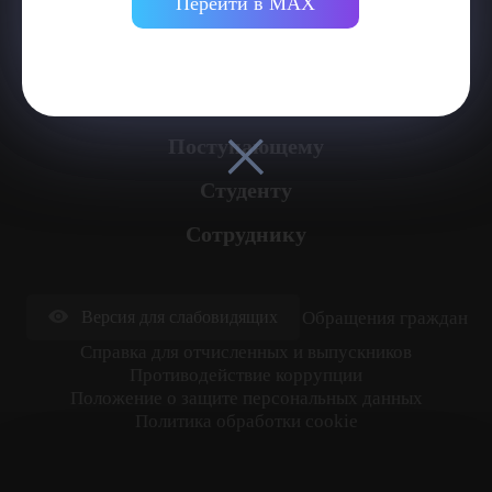
Перейти в MAX
Министерство науки и высшего образования Российской
Федерации
Университет
Поступающему
Студенту
Сотруднику
Обращения граждан
Версия для слабовидящих
Cправка для отчисленных и выпускников
Противодействие коррупции
Положение о защите персональных данных
Политика обработки cookie