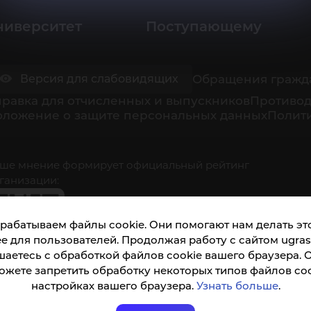
ниверситет
Поступающему
Обращения гражд
Версия для слабовидящих
равка для отчисленных и выпускников
Противод
оложение о защите персональных данных
Полити
ше мнение формирует официальный рейтинг
ганизации:
рабатываем файлы cookie. Они помогают нам делать это
е для пользователей. Продолжая работу с сайтом ugrasu
шаетесь с обработкой файлов cookie вашего браузера. 
ожете запретить обработку некоторых типов файлов coo
кета доступна по QR-коду, а так же по прямой
настройках вашего браузера.
Узнать больше
.
ылке