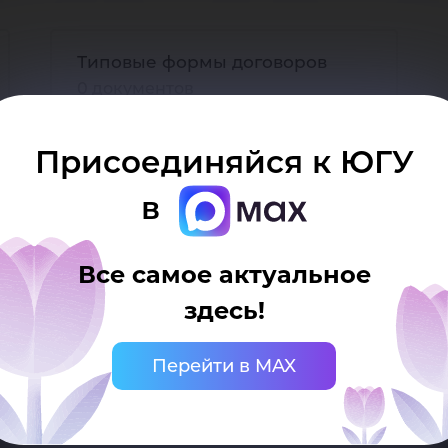
ку
Типовые формы договоров
0 документов
Присоединяйся к ЮГУ
в
Все самое актуальное
здесь!
Перейти в MAX
 Ханты-Мансийск, ул. Чехова, 16
нцелярия: тел.: +7 (3467) 377-000
mail:
ugrasu@ugrasu.ru