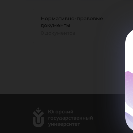
до
Нормативно-правовые
документы
0 документов
г.
Ка
e-