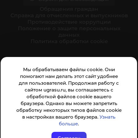
Обращения граждан
Cправка для отчисленных и выпускников
Противодействие коррупции
Положение о защите персональных
данных
Политика обработки cookie
Ваше мнение формирует официальный рейтинг
Мы обрабатываем файлы cookie. Они
организации:
помогают нам делать этот сайт удобнее
для пользователей. Продолжая работу с
сайтом ugrasu.ru, вы соглашаетесь с
обработкой файлов cookie вашего
браузера. Однако вы можете запретить
обработку некоторых типов файлов cookie
Анкета доступна по QR-коду, а так же по прямой
в настройках вашего браузера.
Узнать
ссылке
больше
.