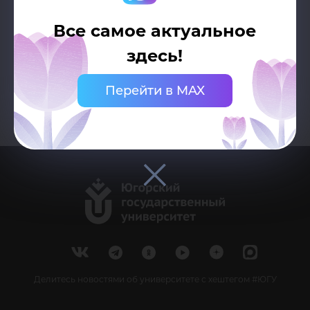
АНКЕТА КАНДИДАТА
Все самое актуальное
172.7 КБ
здесь!
Перейти в MAX
Делитесь новостями об университете с хештегом #ЮГУ